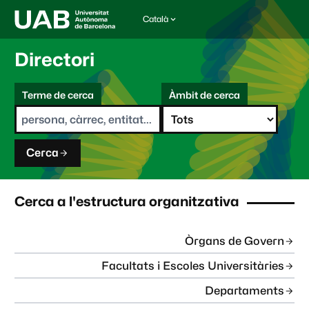
Català
I
d
i
Directori
o
m
C
a
Terme de cerca
Àmbit de cerca
s
e
e
r
l
c
e
a
c
Cerca
c
i
o
n
Cerca a l'estructura organitzativa
a
t
:
Òrgans de Govern
Facultats i Escoles Universitàries
Departaments