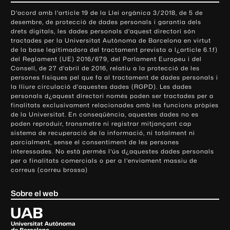
o
D'acord amb l'article 19 de la Llei orgànica 3/2018, de 5 de
n
desembre, de protecció de dades personals i garantia dels
t
drets digitals, les dades personals d'aquest directori són
tractades per la Universitat Autònoma de Barcelona en virtut
a
de la base legitimadora del tractament prevista a l¿article 6.1.f)
c
del Reglament (UE) 2016/679, del Parlament Europeu i del
t
Consell, de 27 d'abril de 2016, relatiu a la protecció de les
e
persones físiques pel que fa al tractament de dades personals i
la lliure circulació d'aquestes dades (RGPD). Les dades
i
personals d¿aquest directori només poden ser tractades per a
i
finalitats exclusivament relacionades amb les funcions pròpies
n
de la Universitat. En conseqüència, aquestes dades no es
poden reproduir, transmetre ni registrar mitjançant cap
f
sistema de recuperació de la informació, ni totalment ni
o
parcialment, sense el consentiment de les persones
r
interessades. No està permès l'ús d¿aquestes dades personals
m
per a finalitats comercials o per a l'enviament massiu de
correus (correu brossa)
a
c
Sobre el web
i
ó
U
l
n
i