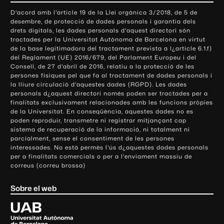
o
D'acord amb l'article 19 de la Llei orgànica 3/2018, de 5 de
n
desembre, de protecció de dades personals i garantia dels
t
drets digitals, les dades personals d'aquest directori són
tractades per la Universitat Autònoma de Barcelona en virtut
a
de la base legitimadora del tractament prevista a l¿article 6.1.f)
c
del Reglament (UE) 2016/679, del Parlament Europeu i del
t
Consell, de 27 d'abril de 2016, relatiu a la protecció de les
e
persones físiques pel que fa al tractament de dades personals i
la lliure circulació d'aquestes dades (RGPD). Les dades
i
personals d¿aquest directori només poden ser tractades per a
i
finalitats exclusivament relacionades amb les funcions pròpies
n
de la Universitat. En conseqüència, aquestes dades no es
poden reproduir, transmetre ni registrar mitjançant cap
f
sistema de recuperació de la informació, ni totalment ni
o
parcialment, sense el consentiment de les persones
r
interessades. No està permès l'ús d¿aquestes dades personals
m
per a finalitats comercials o per a l'enviament massiu de
correus (correu brossa)
a
c
Sobre el web
i
ó
U
l
n
i