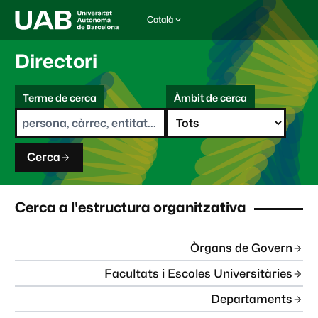
Català
I
d
i
Directori
o
m
C
a
Terme de cerca
Àmbit de cerca
s
e
e
r
l
c
e
a
c
Cerca
c
i
o
n
Cerca a l'estructura organitzativa
a
t
:
Òrgans de Govern
Facultats i Escoles Universitàries
Departaments