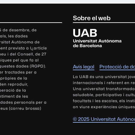
Sobre el web
U
 5 de desembre, de
als, les dades
n
ersitat Autònoma de
i
nt prevista a l¿article
v
eu i del Consell, de 27
e
siques pel que fa al
r
aquestes dades (RGPD).
Avís legal
Protecció de d
s
r tractades per a
i
La UAB és una universitat jov
 pròpies de la
t
internacionals i referent en r
den reproduir,
Una universitat transformadora,
a
peració de la
saludable, participativa i cul
t
ntiment de les
facultats i les escoles, els ins
 dades personals per a
A
on viure experiències úniques
reus (correu brossa)
u
t
© 2025 Universitat Autòn
ò
n