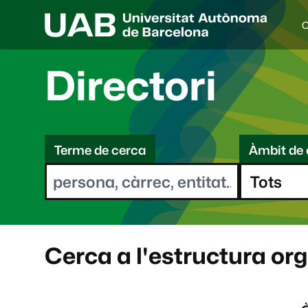
C
I
d
i
Directori
o
a
s
C
e
l
Terme de cerca
Àmbit de 
e
e
c
r
c
i
c
o
a
n
a
Cerca a l'estructura or
t
: