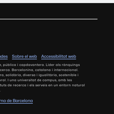
ades
Sobre el web
Accessibilitat web
e, pública i capdavantera. Líder als rànquings
ecerca. Barcelonina, catalana i internacional.
 solidària, diversa i igualitària, sostenible i
tural. I una universitat de campus, amb les
tituts de recerca i els serveis en un entorn natural
.
oma de Barcelona