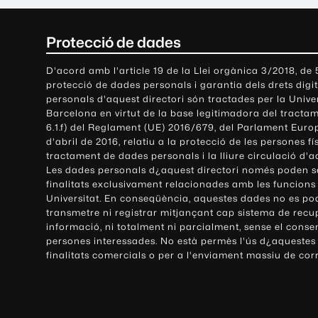
C
Protecció de dades
o
D'acord amb l'article 19 de la Llei orgànica 3/2018, de
protecció de dades personals i garantia dels drets digit
n
personals d'aquest directori són tractades per la Univ
Barcelona en virtut de la base legitimadora del tractame
t
6.1.f) del Reglament (UE) 2016/679, del Parlament Europ
d'abril de 2016, relatiu a la protecció de les persones fí
a
tractament de dades personals i la lliure circulació d'
Les dades personals d¿aquest directori només poden se
c
finalitats exclusivament relacionades amb les funcions
Universitat. En conseqüència, aquestes dades no es po
t
transmetre ni registrar mitjançant cap sistema de recu
e
informació, ni totalment ni parcialment, sense el conse
persones interessades. No està permès l'ús d¿aquestes
i
finalitats comercials o per a l'enviament massiu de cor
i
n