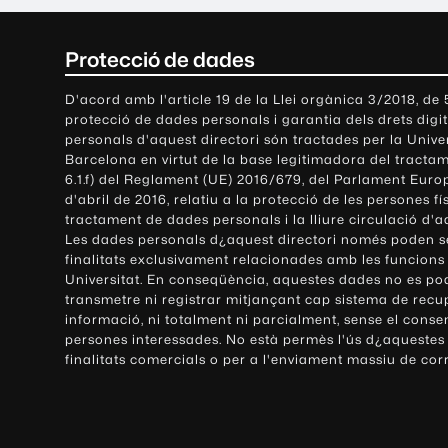
C
Protecció de dades
o
D'acord amb l'article 19 de la Llei orgànica 3/2018, de
protecció de dades personals i garantia dels drets digit
n
personals d'aquest directori són tractades per la Univ
Barcelona en virtut de la base legitimadora del tractame
t
6.1.f) del Reglament (UE) 2016/679, del Parlament Europ
d'abril de 2016, relatiu a la protecció de les persones fí
a
tractament de dades personals i la lliure circulació d'
Les dades personals d¿aquest directori només poden se
c
finalitats exclusivament relacionades amb les funcions
Universitat. En conseqüència, aquestes dades no es po
t
transmetre ni registrar mitjançant cap sistema de recu
e
informació, ni totalment ni parcialment, sense el conse
persones interessades. No està permès l'ús d¿aquestes
i
finalitats comercials o per a l'enviament massiu de cor
i
n