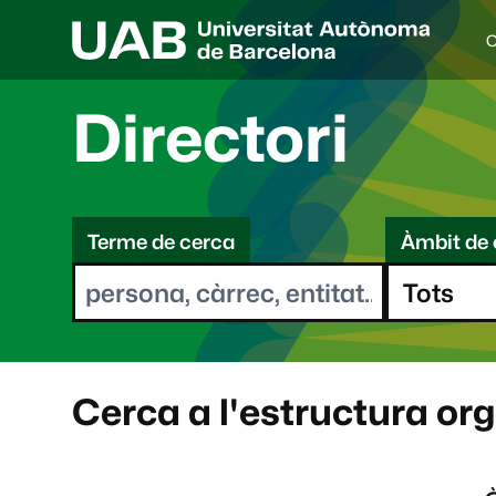
C
I
d
i
Directori
o
a
s
C
e
l
Terme de cerca
Àmbit de 
e
e
c
r
c
i
c
o
a
n
a
Cerca a l'estructura or
t
: