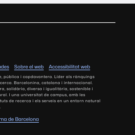
ades
Sobre el web
Accessibilitat web
e, pública i capdavantera. Líder als rànquings
ecerca. Barcelonina, catalana i internacional.
 solidària, diversa i igualitària, sostenible i
tural. I una universitat de campus, amb les
tituts de recerca i els serveis en un entorn natural
.
oma de Barcelona