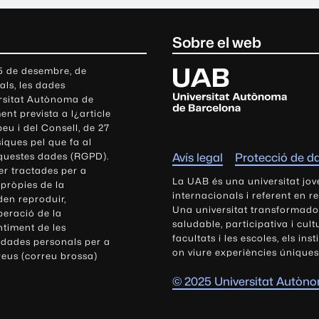
Sobre el web
U
 5 de desembre, de
als, les dades
n
ersitat Autònoma de
i
nt prevista a l¿article
v
eu i del Consell, de 27
e
siques pel que fa al
r
aquestes dades (RGPD).
Avís legal
Protecció de d
s
r tractades per a
i
La UAB és una universitat jov
 pròpies de la
t
internacionals i referent en r
den reproduir,
Una universitat transformadora,
a
peració de la
saludable, participativa i cul
t
ntiment de les
facultats i les escoles, els ins
 dades personals per a
A
on viure experiències úniques
reus (correu brossa)
u
t
© 2025 Universitat Autòn
ò
n