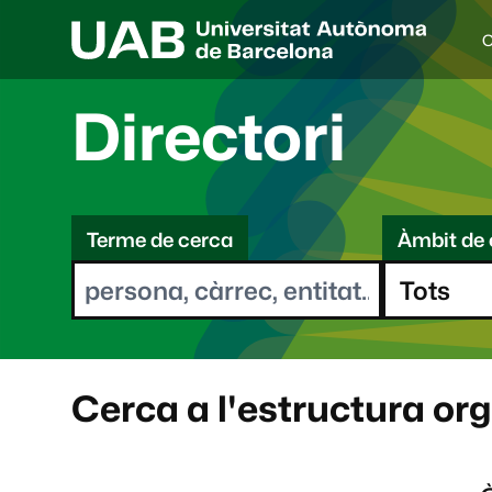
C
I
d
i
Directori
o
a
s
C
e
l
Terme de cerca
Àmbit de 
e
e
c
r
c
i
c
o
a
n
a
Cerca a l'estructura or
t
: