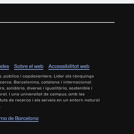
ades
Sobre el web
Accessibilitat web
e, pública i capdavantera. Líder als rànquings
ecerca. Barcelonina, catalana i internacional.
 solidària, diversa i igualitària, sostenible i
tural. I una universitat de campus, amb les
tituts de recerca i els serveis en un entorn natural
.
oma de Barcelona