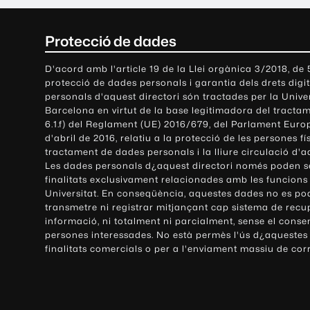
C
Protecció de dades
o
D'acord amb l'article 19 de la Llei orgànica 3/2018, de
protecció de dades personals i garantia dels drets digit
n
personals d'aquest directori són tractades per la Univ
Barcelona en virtut de la base legitimadora del tractame
t
6.1.f) del Reglament (UE) 2016/679, del Parlament Europ
d'abril de 2016, relatiu a la protecció de les persones fí
a
tractament de dades personals i la lliure circulació d'
Les dades personals d¿aquest directori només poden se
c
finalitats exclusivament relacionades amb les funcions
Universitat. En conseqüència, aquestes dades no es po
t
transmetre ni registrar mitjançant cap sistema de recu
e
informació, ni totalment ni parcialment, sense el conse
persones interessades. No està permès l'ús d¿aquestes
i
finalitats comercials o per a l'enviament massiu de cor
i
n