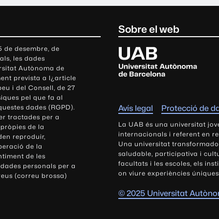
Sobre el web
U
 5 de desembre, de
als, les dades
n
ersitat Autònoma de
i
nt prevista a l¿article
v
eu i del Consell, de 27
e
siques pel que fa al
r
aquestes dades (RGPD).
Avís legal
Protecció de d
s
r tractades per a
i
La UAB és una universitat jov
 pròpies de la
t
internacionals i referent en r
den reproduir,
Una universitat transformadora,
a
peració de la
saludable, participativa i cul
t
ntiment de les
facultats i les escoles, els ins
 dades personals per a
A
on viure experiències úniques
reus (correu brossa)
u
t
© 2025 Universitat Autòn
ò
n