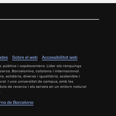
ades
Sobre el web
Accessibilitat web
e, pública i capdavantera. Líder als rànquings
ecerca. Barcelonina, catalana i internacional.
 solidària, diversa i igualitària, sostenible i
tural. I una universitat de campus, amb les
tituts de recerca i els serveis en un entorn natural
.
oma de Barcelona