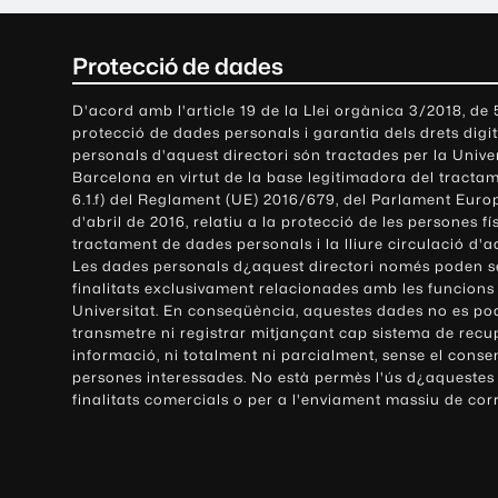
C
Protecció de dades
o
D'acord amb l'article 19 de la Llei orgànica 3/2018, de
protecció de dades personals i garantia dels drets digit
n
personals d'aquest directori són tractades per la Univ
Barcelona en virtut de la base legitimadora del tractame
t
6.1.f) del Reglament (UE) 2016/679, del Parlament Europ
d'abril de 2016, relatiu a la protecció de les persones fí
a
tractament de dades personals i la lliure circulació d'
Les dades personals d¿aquest directori només poden se
c
finalitats exclusivament relacionades amb les funcions
Universitat. En conseqüència, aquestes dades no es po
t
transmetre ni registrar mitjançant cap sistema de recu
e
informació, ni totalment ni parcialment, sense el conse
persones interessades. No està permès l'ús d¿aquestes
i
finalitats comercials o per a l'enviament massiu de cor
i
n