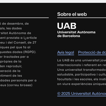
Sobre el web
U
 5 de desembre, de
als, les dades
n
ersitat Autònoma de
i
nt prevista a l¿article
v
eu i del Consell, de 27
e
siques pel que fa al
r
aquestes dades (RGPD).
Avís legal
Protecció de d
s
r tractades per a
i
La UAB és una universitat jov
 pròpies de la
t
internacionals i referent en r
den reproduir,
Una universitat transformadora,
a
peració de la
saludable, participativa i cul
t
ntiment de les
facultats i les escoles, els ins
 dades personals per a
A
on viure experiències úniques
reus (correu brossa)
u
t
© 2025 Universitat Autòn
ò
n