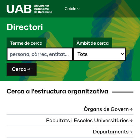
Català
I
d
i
Directori
o
m
C
a
Terme de cerca
Àmbit de cerca
s
e
e
r
l
c
e
a
c
Cerca
c
i
o
n
Cerca a l'estructura organitzativa
a
t
:
Òrgans de Govern
Facultats i Escoles Universitàries
Departaments