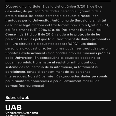
o
D'acord amb l'article 19 de la Llei orgànica 3/2018, de 5 de
n
desembre, de protecció de dades personals i garantia dels
t
drets digitals, les dades personals d'aquest directori són
tractades per la Universitat Autònoma de Barcelona en virtut
a
de la base legitimadora del tractament prevista a l¿article 6.1.f)
c
del Reglament (UE) 2016/679, del Parlament Europeu i del
t
Consell, de 27 d'abril de 2016, relatiu a la protecció de les
e
persones físiques pel que fa al tractament de dades personals i
la lliure circulació d'aquestes dades (RGPD). Les dades
i
personals d¿aquest directori només poden ser tractades per a
i
finalitats exclusivament relacionades amb les funcions pròpies
n
de la Universitat. En conseqüència, aquestes dades no es
poden reproduir, transmetre ni registrar mitjançant cap
f
sistema de recuperació de la informació, ni totalment ni
o
parcialment, sense el consentiment de les persones
r
interessades. No està permès l'ús d¿aquestes dades personals
m
per a finalitats comercials o per a l'enviament massiu de
correus (correu brossa)
a
c
Sobre el web
i
ó
U
l
n
i