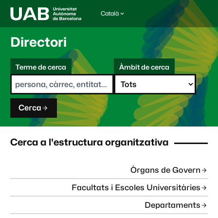
Català
I
d
i
Directori
o
m
C
a
Terme de cerca
Àmbit de cerca
s
e
e
r
l
c
e
a
c
Cerca
c
i
o
n
Cerca a l'estructura organitzativa
a
t
:
Òrgans de Govern
Facultats i Escoles Universitàries
Departaments