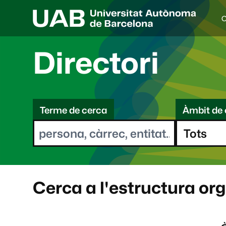
C
I
d
i
Directori
o
a
s
C
e
l
Terme de cerca
Àmbit de 
e
e
c
r
c
i
c
o
a
n
a
Cerca a l'estructura or
t
: