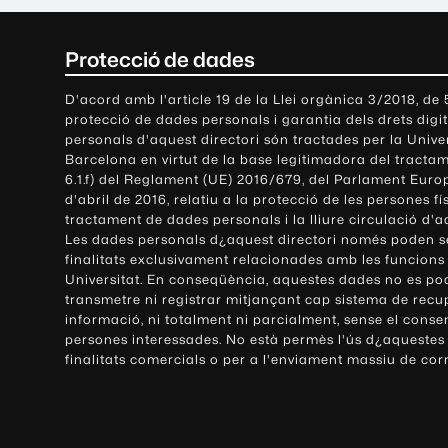
C
Protecció de dades
o
D'acord amb l'article 19 de la Llei orgànica 3/2018, de
protecció de dades personals i garantia dels drets digit
n
personals d'aquest directori són tractades per la Univ
Barcelona en virtut de la base legitimadora del tractame
t
6.1.f) del Reglament (UE) 2016/679, del Parlament Europ
d'abril de 2016, relatiu a la protecció de les persones fí
a
tractament de dades personals i la lliure circulació d'
Les dades personals d¿aquest directori només poden se
c
finalitats exclusivament relacionades amb les funcions
Universitat. En conseqüència, aquestes dades no es po
t
transmetre ni registrar mitjançant cap sistema de recu
e
informació, ni totalment ni parcialment, sense el conse
persones interessades. No està permès l'ús d¿aquestes
i
finalitats comercials o per a l'enviament massiu de cor
i
n