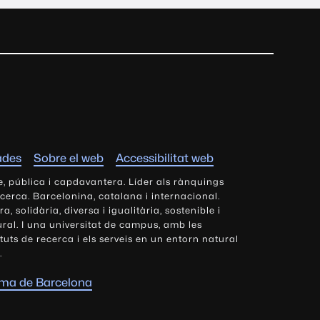
ades
Sobre el web
Accessibilitat web
e, pública i capdavantera. Líder als rànquings
ecerca. Barcelonina, catalana i internacional.
 solidària, diversa i igualitària, sostenible i
tural. I una universitat de campus, amb les
tituts de recerca i els serveis en un entorn natural
.
oma de Barcelona