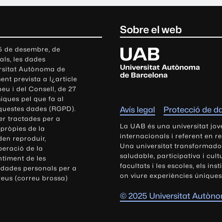
Sobre el web
U
 5 de desembre, de
als, les dades
n
ersitat Autònoma de
i
nt prevista a l¿article
v
eu i del Consell, de 27
e
siques pel que fa al
r
aquestes dades (RGPD).
Avís legal
Protecció de d
s
r tractades per a
i
La UAB és una universitat jov
 pròpies de la
t
internacionals i referent en r
den reproduir,
Una universitat transformadora,
a
peració de la
saludable, participativa i cul
t
ntiment de les
facultats i les escoles, els ins
 dades personals per a
A
on viure experiències úniques
reus (correu brossa)
u
t
© 2025 Universitat Autòn
ò
n