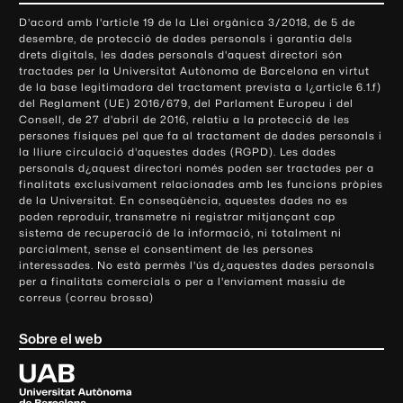
o
D'acord amb l'article 19 de la Llei orgànica 3/2018, de 5 de
n
desembre, de protecció de dades personals i garantia dels
t
drets digitals, les dades personals d'aquest directori són
tractades per la Universitat Autònoma de Barcelona en virtut
a
de la base legitimadora del tractament prevista a l¿article 6.1.f)
c
del Reglament (UE) 2016/679, del Parlament Europeu i del
t
Consell, de 27 d'abril de 2016, relatiu a la protecció de les
e
persones físiques pel que fa al tractament de dades personals i
la lliure circulació d'aquestes dades (RGPD). Les dades
i
personals d¿aquest directori només poden ser tractades per a
i
finalitats exclusivament relacionades amb les funcions pròpies
n
de la Universitat. En conseqüència, aquestes dades no es
poden reproduir, transmetre ni registrar mitjançant cap
f
sistema de recuperació de la informació, ni totalment ni
o
parcialment, sense el consentiment de les persones
r
interessades. No està permès l'ús d¿aquestes dades personals
m
per a finalitats comercials o per a l'enviament massiu de
correus (correu brossa)
a
c
Sobre el web
i
ó
U
l
n
i