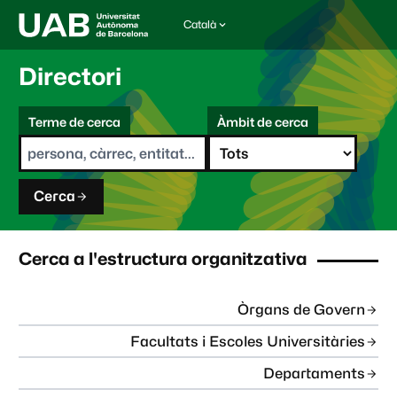
Català
I
d
i
Directori
o
m
C
a
Terme de cerca
Àmbit de cerca
s
e
e
r
l
c
e
a
c
Cerca
c
i
o
n
Cerca a l'estructura organitzativa
a
t
:
Òrgans de Govern
Facultats i Escoles Universitàries
Departaments