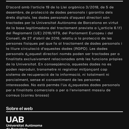
o
D'acord amb l'article 19 de la Llei orgànica 3/2018, de 5 de
n
desembre, de protecció de dades personals i garantia dels
t
drets digitals, les dades personals d'aquest directori són
tractades per la Universitat Autònoma de Barcelona en virtut
a
de la base legitimadora del tractament prevista a l¿article 6.1.f)
c
del Reglament (UE) 2016/679, del Parlament Europeu i del
t
Consell, de 27 d'abril de 2016, relatiu a la protecció de les
e
persones físiques pel que fa al tractament de dades personals i
la lliure circulació d'aquestes dades (RGPD). Les dades
i
personals d¿aquest directori només poden ser tractades per a
i
finalitats exclusivament relacionades amb les funcions pròpies
n
de la Universitat. En conseqüència, aquestes dades no es
poden reproduir, transmetre ni registrar mitjançant cap
f
sistema de recuperació de la informació, ni totalment ni
o
parcialment, sense el consentiment de les persones
r
interessades. No està permès l'ús d¿aquestes dades personals
m
per a finalitats comercials o per a l'enviament massiu de
correus (correu brossa)
a
c
Sobre el web
i
ó
U
l
n
i