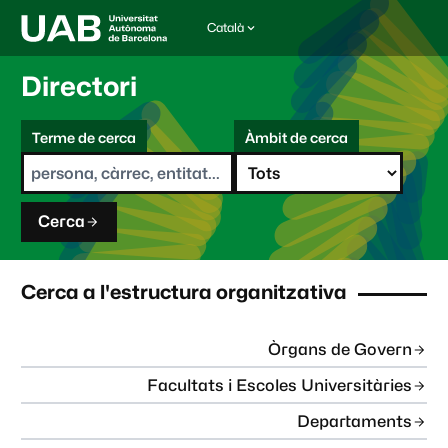
Català
I
d
i
Directori
o
m
C
a
Terme de cerca
Àmbit de cerca
s
e
e
r
l
c
e
a
c
Cerca
c
i
o
n
Cerca a l'estructura organitzativa
a
t
:
Òrgans de Govern
Facultats i Escoles Universitàries
Departaments