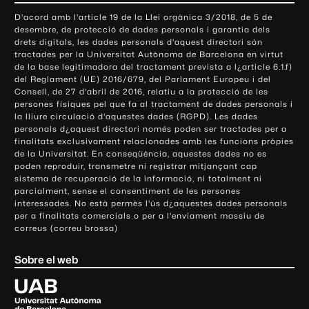
o
D'acord amb l'article 19 de la Llei orgànica 3/2018, de 5 de
n
desembre, de protecció de dades personals i garantia dels
t
drets digitals, les dades personals d'aquest directori són
tractades per la Universitat Autònoma de Barcelona en virtut
a
de la base legitimadora del tractament prevista a l¿article 6.1.f)
c
del Reglament (UE) 2016/679, del Parlament Europeu i del
t
Consell, de 27 d'abril de 2016, relatiu a la protecció de les
e
persones físiques pel que fa al tractament de dades personals i
la lliure circulació d'aquestes dades (RGPD). Les dades
i
personals d¿aquest directori només poden ser tractades per a
i
finalitats exclusivament relacionades amb les funcions pròpies
n
de la Universitat. En conseqüència, aquestes dades no es
poden reproduir, transmetre ni registrar mitjançant cap
f
sistema de recuperació de la informació, ni totalment ni
o
parcialment, sense el consentiment de les persones
r
interessades. No està permès l'ús d¿aquestes dades personals
m
per a finalitats comercials o per a l'enviament massiu de
correus (correu brossa)
a
c
Sobre el web
i
ó
U
l
n
i