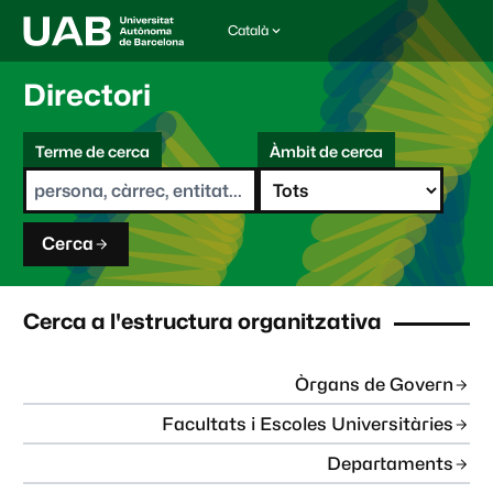
Català
I
d
i
Directori
o
m
C
a
Terme de cerca
Àmbit de cerca
s
e
e
r
l
c
e
a
c
Cerca
c
i
o
n
Cerca a l'estructura organitzativa
a
t
:
Òrgans de Govern
Facultats i Escoles Universitàries
Departaments