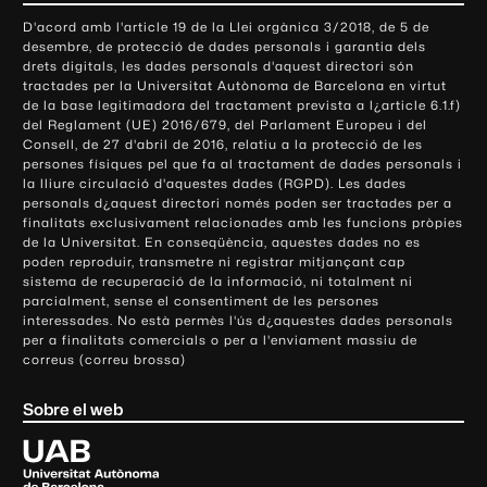
o
D'acord amb l'article 19 de la Llei orgànica 3/2018, de 5 de
n
desembre, de protecció de dades personals i garantia dels
t
drets digitals, les dades personals d'aquest directori són
tractades per la Universitat Autònoma de Barcelona en virtut
a
de la base legitimadora del tractament prevista a l¿article 6.1.f)
c
del Reglament (UE) 2016/679, del Parlament Europeu i del
t
Consell, de 27 d'abril de 2016, relatiu a la protecció de les
e
persones físiques pel que fa al tractament de dades personals i
la lliure circulació d'aquestes dades (RGPD). Les dades
i
personals d¿aquest directori només poden ser tractades per a
i
finalitats exclusivament relacionades amb les funcions pròpies
n
de la Universitat. En conseqüència, aquestes dades no es
poden reproduir, transmetre ni registrar mitjançant cap
f
sistema de recuperació de la informació, ni totalment ni
o
parcialment, sense el consentiment de les persones
r
interessades. No està permès l'ús d¿aquestes dades personals
m
per a finalitats comercials o per a l'enviament massiu de
correus (correu brossa)
a
c
Sobre el web
i
ó
U
l
n
i