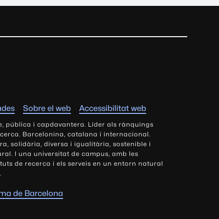
ades
Sobre el web
Accessibilitat web
e, pública i capdavantera. Líder als rànquings
ecerca. Barcelonina, catalana i internacional.
 solidària, diversa i igualitària, sostenible i
tural. I una universitat de campus, amb les
tituts de recerca i els serveis en un entorn natural
.
oma de Barcelona