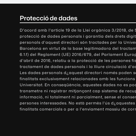
C
Protecció de dades
o
D'acord amb l'article 19 de la Llei orgànica 3/2018, de
protecció de dades personals i garantia dels drets digit
n
personals d'aquest directori són tractades per la Univ
Barcelona en virtut de la base legitimadora del tractame
t
6.1.f) del Reglament (UE) 2016/679, del Parlament Europ
d'abril de 2016, relatiu a la protecció de les persones fí
a
tractament de dades personals i la lliure circulació d'
Les dades personals d¿aquest directori només poden se
c
finalitats exclusivament relacionades amb les funcions
Universitat. En conseqüència, aquestes dades no es po
t
transmetre ni registrar mitjançant cap sistema de recu
e
informació, ni totalment ni parcialment, sense el conse
persones interessades. No està permès l'ús d¿aquestes
i
finalitats comercials o per a l'enviament massiu de cor
i
n