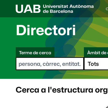
C
I
d
i
Directori
o
a
s
C
e
l
Terme de cerca
Àmbit de 
e
e
c
r
c
i
c
o
a
n
a
Cerca a l'estructura or
t
: