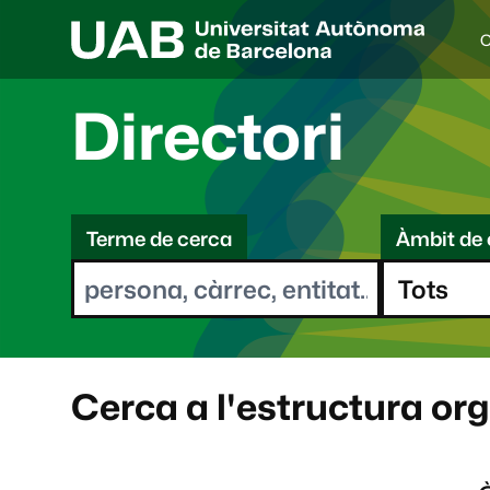
C
I
d
i
Directori
o
a
s
C
e
l
Terme de cerca
Àmbit de 
e
e
c
r
c
i
c
o
a
n
a
Cerca a l'estructura or
t
: