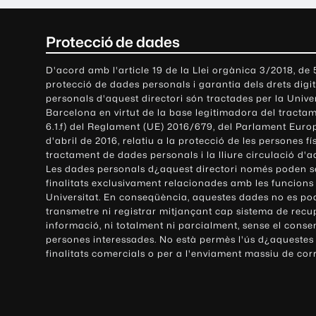
C
Protecció de dades
o
D'acord amb l'article 19 de la Llei orgànica 3/2018, de
protecció de dades personals i garantia dels drets digit
n
personals d'aquest directori són tractades per la Univ
Barcelona en virtut de la base legitimadora del tractame
t
6.1.f) del Reglament (UE) 2016/679, del Parlament Europ
d'abril de 2016, relatiu a la protecció de les persones fí
a
tractament de dades personals i la lliure circulació d'
Les dades personals d¿aquest directori només poden se
c
finalitats exclusivament relacionades amb les funcions
Universitat. En conseqüència, aquestes dades no es po
t
transmetre ni registrar mitjançant cap sistema de recu
e
informació, ni totalment ni parcialment, sense el conse
persones interessades. No està permès l'ús d¿aquestes
i
finalitats comercials o per a l'enviament massiu de cor
i
n