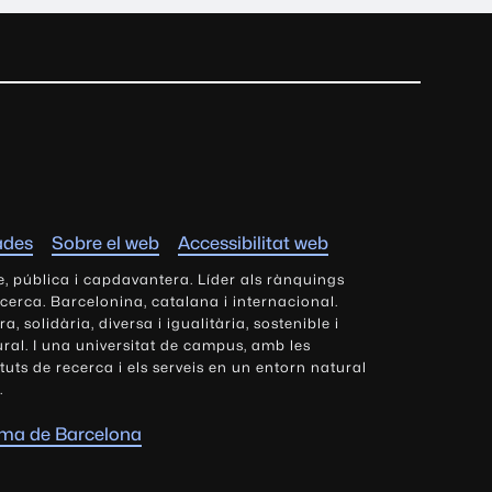
ades
Sobre el web
Accessibilitat web
e, pública i capdavantera. Líder als rànquings
ecerca. Barcelonina, catalana i internacional.
 solidària, diversa i igualitària, sostenible i
tural. I una universitat de campus, amb les
tituts de recerca i els serveis en un entorn natural
.
oma de Barcelona