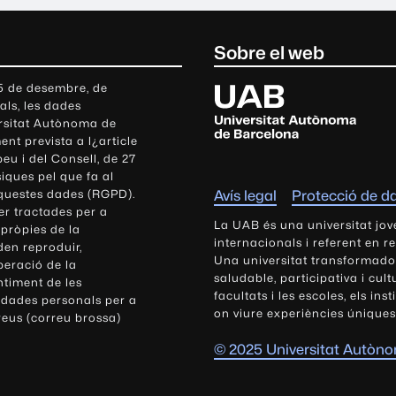
Sobre el web
U
 5 de desembre, de
als, les dades
n
ersitat Autònoma de
i
nt prevista a l¿article
v
eu i del Consell, de 27
e
siques pel que fa al
r
aquestes dades (RGPD).
Avís legal
Protecció de d
s
r tractades per a
i
La UAB és una universitat jov
 pròpies de la
t
internacionals i referent en r
den reproduir,
Una universitat transformadora,
a
peració de la
saludable, participativa i cul
t
ntiment de les
facultats i les escoles, els ins
 dades personals per a
A
on viure experiències úniques
reus (correu brossa)
u
t
© 2025 Universitat Autòn
ò
n