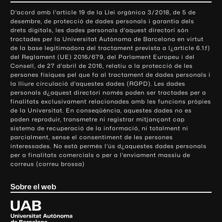
o
D'acord amb l'article 19 de la Llei orgànica 3/2018, de 5 de
n
desembre, de protecció de dades personals i garantia dels
t
drets digitals, les dades personals d'aquest directori són
tractades per la Universitat Autònoma de Barcelona en virtut
a
de la base legitimadora del tractament prevista a l¿article 6.1.f)
c
del Reglament (UE) 2016/679, del Parlament Europeu i del
t
Consell, de 27 d'abril de 2016, relatiu a la protecció de les
e
persones físiques pel que fa al tractament de dades personals i
la lliure circulació d'aquestes dades (RGPD). Les dades
i
personals d¿aquest directori només poden ser tractades per a
i
finalitats exclusivament relacionades amb les funcions pròpies
n
de la Universitat. En conseqüència, aquestes dades no es
poden reproduir, transmetre ni registrar mitjançant cap
f
sistema de recuperació de la informació, ni totalment ni
o
parcialment, sense el consentiment de les persones
r
interessades. No està permès l'ús d¿aquestes dades personals
m
per a finalitats comercials o per a l'enviament massiu de
correus (correu brossa)
a
c
Sobre el web
i
ó
U
l
n
i