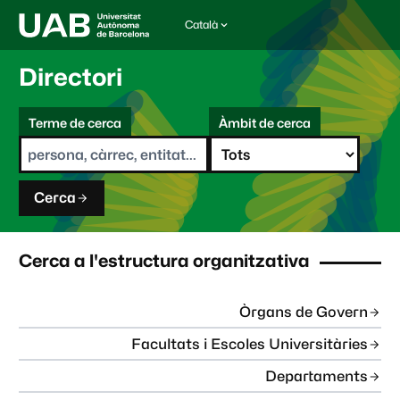
Català
I
d
i
Directori
o
m
C
a
Terme de cerca
Àmbit de cerca
s
e
e
r
l
c
e
a
c
Cerca
c
i
o
n
Cerca a l'estructura organitzativa
a
t
:
Òrgans de Govern
Facultats i Escoles Universitàries
Departaments