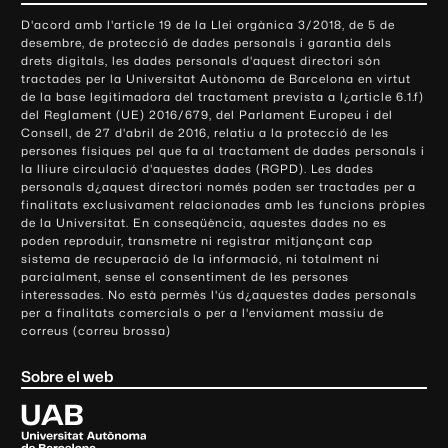
o
D'acord amb l'article 19 de la Llei orgànica 3/2018, de 5 de
n
desembre, de protecció de dades personals i garantia dels
t
drets digitals, les dades personals d'aquest directori són
tractades per la Universitat Autònoma de Barcelona en virtut
a
de la base legitimadora del tractament prevista a l¿article 6.1.f)
c
del Reglament (UE) 2016/679, del Parlament Europeu i del
t
Consell, de 27 d'abril de 2016, relatiu a la protecció de les
e
persones físiques pel que fa al tractament de dades personals i
la lliure circulació d'aquestes dades (RGPD). Les dades
i
personals d¿aquest directori només poden ser tractades per a
i
finalitats exclusivament relacionades amb les funcions pròpies
n
de la Universitat. En conseqüència, aquestes dades no es
poden reproduir, transmetre ni registrar mitjançant cap
f
sistema de recuperació de la informació, ni totalment ni
o
parcialment, sense el consentiment de les persones
r
interessades. No està permès l'ús d¿aquestes dades personals
m
per a finalitats comercials o per a l'enviament massiu de
correus (correu brossa)
a
c
Sobre el web
i
ó
U
l
n
i