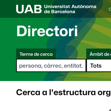
C
I
d
i
Directori
o
a
s
C
e
l
Terme de cerca
Àmbit de 
e
e
c
r
c
i
c
o
a
n
a
Cerca a l'estructura or
t
: