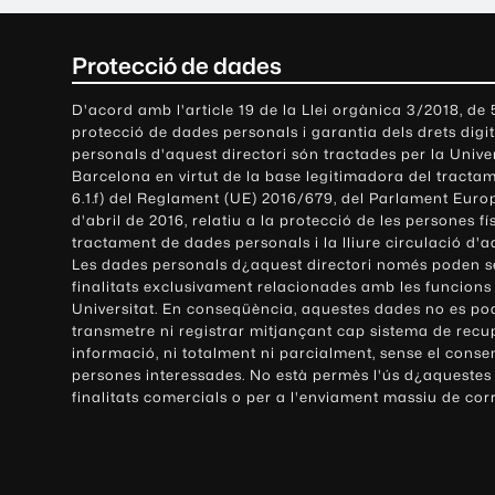
C
Protecció de dades
o
D'acord amb l'article 19 de la Llei orgànica 3/2018, de
protecció de dades personals i garantia dels drets digit
n
personals d'aquest directori són tractades per la Univ
Barcelona en virtut de la base legitimadora del tractame
t
6.1.f) del Reglament (UE) 2016/679, del Parlament Europ
d'abril de 2016, relatiu a la protecció de les persones fí
a
tractament de dades personals i la lliure circulació d'
Les dades personals d¿aquest directori només poden se
c
finalitats exclusivament relacionades amb les funcions
Universitat. En conseqüència, aquestes dades no es po
t
transmetre ni registrar mitjançant cap sistema de recu
e
informació, ni totalment ni parcialment, sense el conse
persones interessades. No està permès l'ús d¿aquestes
i
finalitats comercials o per a l'enviament massiu de cor
i
n