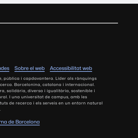
ades
Sobre el web
Accessibilitat web
e, pública i capdavantera. Líder als rànquings
ecerca. Barcelonina, catalana i internacional.
 solidària, diversa i igualitària, sostenible i
tural. I una universitat de campus, amb les
tituts de recerca i els serveis en un entorn natural
.
oma de Barcelona