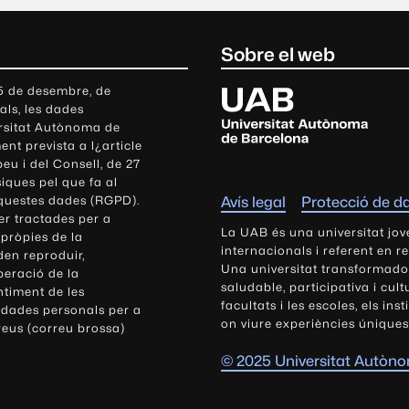
Sobre el web
U
 5 de desembre, de
als, les dades
n
ersitat Autònoma de
i
nt prevista a l¿article
v
eu i del Consell, de 27
e
siques pel que fa al
r
aquestes dades (RGPD).
Avís legal
Protecció de d
s
r tractades per a
i
La UAB és una universitat jov
 pròpies de la
t
internacionals i referent en r
den reproduir,
Una universitat transformadora,
a
peració de la
saludable, participativa i cul
t
ntiment de les
facultats i les escoles, els ins
 dades personals per a
A
on viure experiències úniques
reus (correu brossa)
u
t
© 2025 Universitat Autòn
ò
n