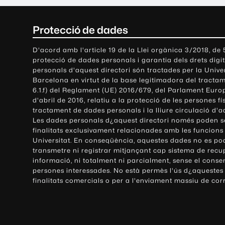
C
Protecció de dades
o
D'acord amb l'article 19 de la Llei orgànica 3/2018, de
protecció de dades personals i garantia dels drets digit
n
personals d'aquest directori són tractades per la Univ
Barcelona en virtut de la base legitimadora del tractame
t
6.1.f) del Reglament (UE) 2016/679, del Parlament Europ
d'abril de 2016, relatiu a la protecció de les persones fí
a
tractament de dades personals i la lliure circulació d'
Les dades personals d¿aquest directori només poden se
c
finalitats exclusivament relacionades amb les funcions
Universitat. En conseqüència, aquestes dades no es po
t
transmetre ni registrar mitjançant cap sistema de recu
e
informació, ni totalment ni parcialment, sense el conse
persones interessades. No està permès l'ús d¿aquestes
i
finalitats comercials o per a l'enviament massiu de cor
i
n