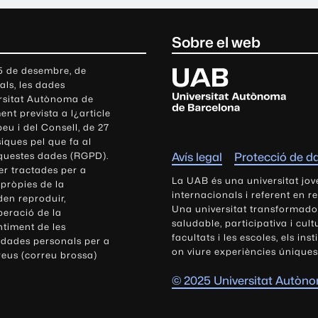
Sobre el web
U
 5 de desembre, de
als, les dades
n
ersitat Autònoma de
i
nt prevista a l¿article
v
eu i del Consell, de 27
e
siques pel que fa al
r
aquestes dades (RGPD).
Avís legal
Protecció de d
s
r tractades per a
i
La UAB és una universitat jov
 pròpies de la
t
internacionals i referent en r
den reproduir,
Una universitat transformadora,
a
peració de la
saludable, participativa i cul
t
ntiment de les
facultats i les escoles, els ins
 dades personals per a
A
on viure experiències úniques
reus (correu brossa)
u
t
© 2025 Universitat Autòn
ò
n