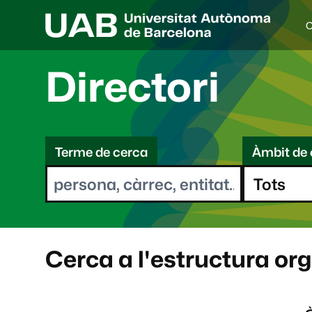
C
I
d
i
Directori
o
a
s
C
e
l
Terme de cerca
Àmbit de 
e
e
c
r
c
i
c
o
a
n
a
Cerca a l'estructura or
t
: