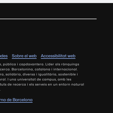
ades
Sobre el web
Accessibilitat web
e, pública i capdavantera. Líder als rànquings
ecerca. Barcelonina, catalana i internacional.
 solidària, diversa i igualitària, sostenible i
tural. I una universitat de campus, amb les
tituts de recerca i els serveis en un entorn natural
.
oma de Barcelona