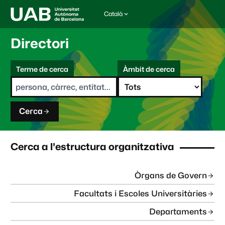
Català
I
d
i
Directori
o
m
C
a
Terme de cerca
Àmbit de cerca
s
e
e
r
l
c
e
a
c
Cerca
c
i
o
n
Cerca a l'estructura organitzativa
a
t
:
Òrgans de Govern
Facultats i Escoles Universitàries
Departaments