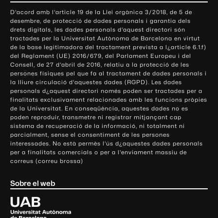
o
D'acord amb l'article 19 de la Llei orgànica 3/2018, de 5 de
n
desembre, de protecció de dades personals i garantia dels
t
drets digitals, les dades personals d'aquest directori són
tractades per la Universitat Autònoma de Barcelona en virtut
a
de la base legitimadora del tractament prevista a l¿article 6.1.f)
c
del Reglament (UE) 2016/679, del Parlament Europeu i del
t
Consell, de 27 d'abril de 2016, relatiu a la protecció de les
e
persones físiques pel que fa al tractament de dades personals i
la lliure circulació d'aquestes dades (RGPD). Les dades
i
personals d¿aquest directori només poden ser tractades per a
i
finalitats exclusivament relacionades amb les funcions pròpies
n
de la Universitat. En conseqüència, aquestes dades no es
poden reproduir, transmetre ni registrar mitjançant cap
f
sistema de recuperació de la informació, ni totalment ni
o
parcialment, sense el consentiment de les persones
r
interessades. No està permès l'ús d¿aquestes dades personals
m
per a finalitats comercials o per a l'enviament massiu de
correus (correu brossa)
a
c
Sobre el web
i
ó
U
l
n
i