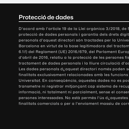
C
Protecció de dades
o
D'acord amb l'article 19 de la Llei orgànica 3/2018, de
protecció de dades personals i garantia dels drets digit
n
personals d'aquest directori són tractades per la Univ
Barcelona en virtut de la base legitimadora del tractame
t
6.1.f) del Reglament (UE) 2016/679, del Parlament Europ
d'abril de 2016, relatiu a la protecció de les persones fí
a
tractament de dades personals i la lliure circulació d'
Les dades personals d¿aquest directori només poden se
c
finalitats exclusivament relacionades amb les funcions
Universitat. En conseqüència, aquestes dades no es po
t
transmetre ni registrar mitjançant cap sistema de recu
e
informació, ni totalment ni parcialment, sense el conse
persones interessades. No està permès l'ús d¿aquestes
i
finalitats comercials o per a l'enviament massiu de cor
i
n