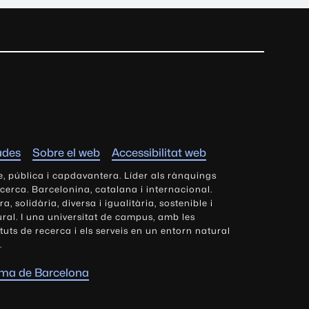
ades
Sobre el web
Accessibilitat web
e, pública i capdavantera. Líder als rànquings
ecerca. Barcelonina, catalana i internacional.
 solidària, diversa i igualitària, sostenible i
tural. I una universitat de campus, amb les
tituts de recerca i els serveis en un entorn natural
.
oma de Barcelona