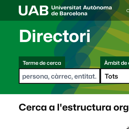
C
I
d
i
Directori
o
a
s
C
e
l
Terme de cerca
Àmbit de 
e
e
c
r
c
i
c
o
a
n
a
Cerca a l'estructura or
t
: