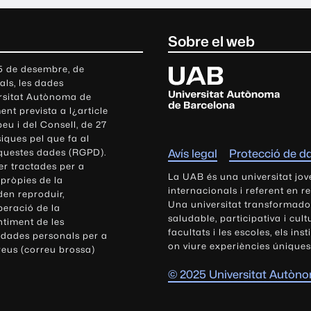
Sobre el web
U
 5 de desembre, de
als, les dades
n
ersitat Autònoma de
i
nt prevista a l¿article
v
eu i del Consell, de 27
e
siques pel que fa al
r
aquestes dades (RGPD).
Avís legal
Protecció de d
s
r tractades per a
i
La UAB és una universitat jov
 pròpies de la
t
internacionals i referent en r
den reproduir,
Una universitat transformadora,
a
peració de la
saludable, participativa i cul
t
ntiment de les
facultats i les escoles, els ins
 dades personals per a
A
on viure experiències úniques
reus (correu brossa)
u
t
© 2025 Universitat Autòn
ò
n