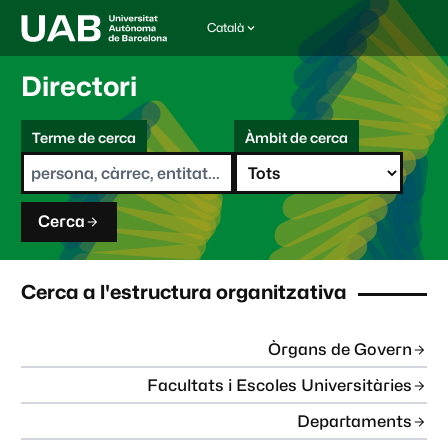
Català
I
d
i
Directori
o
m
C
a
Terme de cerca
Àmbit de cerca
s
e
e
r
l
c
e
a
c
Cerca
c
i
o
n
Cerca a l'estructura organitzativa
a
t
:
Òrgans de Govern
Facultats i Escoles Universitàries
Departaments