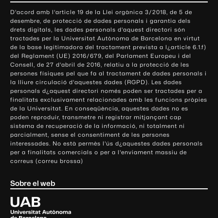
o
D'acord amb l'article 19 de la Llei orgànica 3/2018, de 5 de
n
desembre, de protecció de dades personals i garantia dels
t
drets digitals, les dades personals d'aquest directori són
tractades per la Universitat Autònoma de Barcelona en virtut
a
de la base legitimadora del tractament prevista a l¿article 6.1.f)
c
del Reglament (UE) 2016/679, del Parlament Europeu i del
t
Consell, de 27 d'abril de 2016, relatiu a la protecció de les
e
persones físiques pel que fa al tractament de dades personals i
la lliure circulació d'aquestes dades (RGPD). Les dades
i
personals d¿aquest directori només poden ser tractades per a
i
finalitats exclusivament relacionades amb les funcions pròpies
n
de la Universitat. En conseqüència, aquestes dades no es
poden reproduir, transmetre ni registrar mitjançant cap
f
sistema de recuperació de la informació, ni totalment ni
o
parcialment, sense el consentiment de les persones
r
interessades. No està permès l'ús d¿aquestes dades personals
m
per a finalitats comercials o per a l'enviament massiu de
correus (correu brossa)
a
c
Sobre el web
i
ó
U
l
n
i