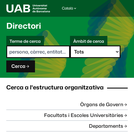
Català
I
d
i
Directori
o
m
C
a
Terme de cerca
Àmbit de cerca
s
e
e
r
l
c
e
a
c
Cerca
c
i
o
n
Cerca a l'estructura organitzativa
a
t
:
Òrgans de Govern
Facultats i Escoles Universitàries
Departaments