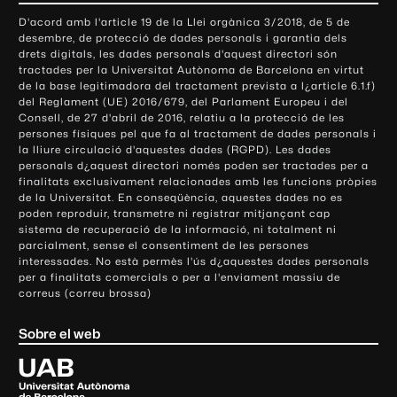
o
D'acord amb l'article 19 de la Llei orgànica 3/2018, de 5 de
n
desembre, de protecció de dades personals i garantia dels
t
drets digitals, les dades personals d'aquest directori són
tractades per la Universitat Autònoma de Barcelona en virtut
a
de la base legitimadora del tractament prevista a l¿article 6.1.f)
c
del Reglament (UE) 2016/679, del Parlament Europeu i del
t
Consell, de 27 d'abril de 2016, relatiu a la protecció de les
e
persones físiques pel que fa al tractament de dades personals i
la lliure circulació d'aquestes dades (RGPD). Les dades
i
personals d¿aquest directori només poden ser tractades per a
i
finalitats exclusivament relacionades amb les funcions pròpies
n
de la Universitat. En conseqüència, aquestes dades no es
poden reproduir, transmetre ni registrar mitjançant cap
f
sistema de recuperació de la informació, ni totalment ni
o
parcialment, sense el consentiment de les persones
r
interessades. No està permès l'ús d¿aquestes dades personals
m
per a finalitats comercials o per a l'enviament massiu de
correus (correu brossa)
a
c
Sobre el web
i
ó
U
l
n
i