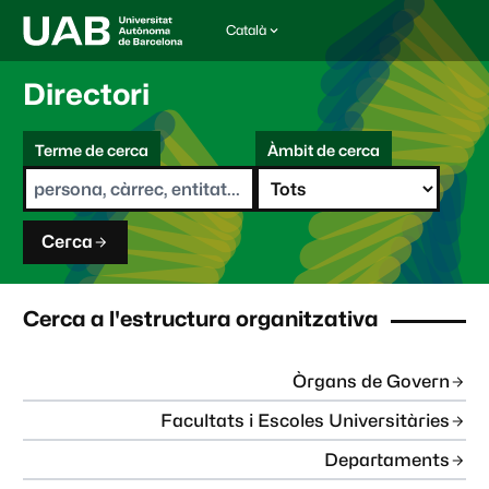
Català
I
d
i
Directori
o
m
C
a
Terme de cerca
Àmbit de cerca
s
e
e
r
l
c
e
a
c
Cerca
c
i
o
n
Cerca a l'estructura organitzativa
a
t
:
Òrgans de Govern
Facultats i Escoles Universitàries
Departaments