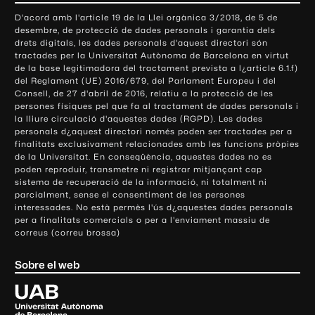
o
D'acord amb l'article 19 de la Llei orgànica 3/2018, de 5 de
n
desembre, de protecció de dades personals i garantia dels
t
drets digitals, les dades personals d'aquest directori són
tractades per la Universitat Autònoma de Barcelona en virtut
a
de la base legitimadora del tractament prevista a l¿article 6.1.f)
c
del Reglament (UE) 2016/679, del Parlament Europeu i del
t
Consell, de 27 d'abril de 2016, relatiu a la protecció de les
e
persones físiques pel que fa al tractament de dades personals i
la lliure circulació d'aquestes dades (RGPD). Les dades
i
personals d¿aquest directori només poden ser tractades per a
i
finalitats exclusivament relacionades amb les funcions pròpies
n
de la Universitat. En conseqüència, aquestes dades no es
poden reproduir, transmetre ni registrar mitjançant cap
f
sistema de recuperació de la informació, ni totalment ni
o
parcialment, sense el consentiment de les persones
r
interessades. No està permès l'ús d¿aquestes dades personals
m
per a finalitats comercials o per a l'enviament massiu de
correus (correu brossa)
a
c
Sobre el web
i
ó
U
l
n
i