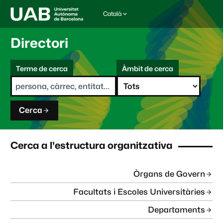
Català
I
d
i
Directori
o
m
C
a
Terme de cerca
Àmbit de cerca
s
e
e
r
l
c
e
a
c
Cerca
c
i
o
n
Cerca a l'estructura organitzativa
a
t
:
Òrgans de Govern
Facultats i Escoles Universitàries
Departaments