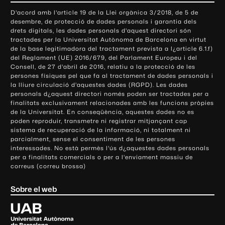
o
D'acord amb l'article 19 de la Llei orgànica 3/2018, de 5 de
n
desembre, de protecció de dades personals i garantia dels
t
drets digitals, les dades personals d'aquest directori són
tractades per la Universitat Autònoma de Barcelona en virtut
a
de la base legitimadora del tractament prevista a l¿article 6.1.f)
c
del Reglament (UE) 2016/679, del Parlament Europeu i del
t
Consell, de 27 d'abril de 2016, relatiu a la protecció de les
e
persones físiques pel que fa al tractament de dades personals i
la lliure circulació d'aquestes dades (RGPD). Les dades
i
personals d¿aquest directori només poden ser tractades per a
i
finalitats exclusivament relacionades amb les funcions pròpies
n
de la Universitat. En conseqüència, aquestes dades no es
poden reproduir, transmetre ni registrar mitjançant cap
f
sistema de recuperació de la informació, ni totalment ni
o
parcialment, sense el consentiment de les persones
r
interessades. No està permès l'ús d¿aquestes dades personals
m
per a finalitats comercials o per a l'enviament massiu de
correus (correu brossa)
a
c
Sobre el web
i
ó
U
l
n
i