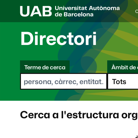
C
I
d
i
Directori
o
a
s
C
e
l
Terme de cerca
Àmbit de 
e
e
c
r
c
i
c
o
a
n
a
Cerca a l'estructura or
t
: