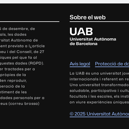
Sobre el web
U
 5 de desembre, de
als, les dades
n
ersitat Autònoma de
i
nt prevista a l¿article
v
eu i del Consell, de 27
e
siques pel que fa al
r
aquestes dades (RGPD).
Avís legal
Protecció de d
s
r tractades per a
i
La UAB és una universitat jov
 pròpies de la
t
internacionals i referent en r
den reproduir,
Una universitat transformadora,
a
peració de la
saludable, participativa i cul
t
ntiment de les
facultats i les escoles, els ins
 dades personals per a
A
on viure experiències úniques
reus (correu brossa)
u
t
© 2025 Universitat Autòn
ò
n