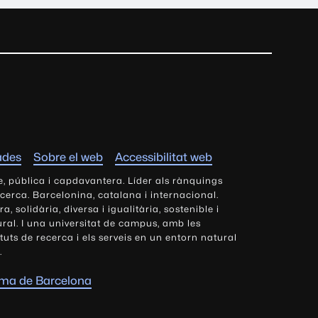
ades
Sobre el web
Accessibilitat web
e, pública i capdavantera. Líder als rànquings
ecerca. Barcelonina, catalana i internacional.
 solidària, diversa i igualitària, sostenible i
tural. I una universitat de campus, amb les
tituts de recerca i els serveis en un entorn natural
.
oma de Barcelona