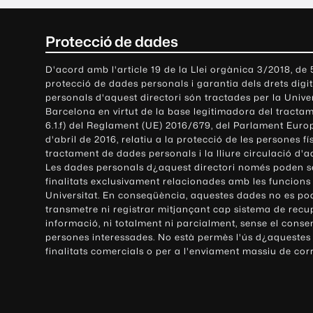
C
Protecció de dades
o
D'acord amb l'article 19 de la Llei orgànica 3/2018, de
protecció de dades personals i garantia dels drets digit
n
personals d'aquest directori són tractades per la Univ
Barcelona en virtut de la base legitimadora del tractame
t
6.1.f) del Reglament (UE) 2016/679, del Parlament Europ
d'abril de 2016, relatiu a la protecció de les persones fí
a
tractament de dades personals i la lliure circulació d'
Les dades personals d¿aquest directori només poden se
c
finalitats exclusivament relacionades amb les funcions
Universitat. En conseqüència, aquestes dades no es po
t
transmetre ni registrar mitjançant cap sistema de recu
e
informació, ni totalment ni parcialment, sense el conse
persones interessades. No està permès l'ús d¿aquestes
i
finalitats comercials o per a l'enviament massiu de cor
i
n