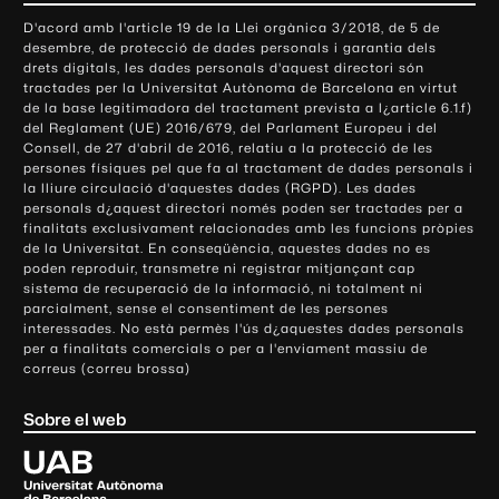
o
D'acord amb l'article 19 de la Llei orgànica 3/2018, de 5 de
n
desembre, de protecció de dades personals i garantia dels
t
drets digitals, les dades personals d'aquest directori són
tractades per la Universitat Autònoma de Barcelona en virtut
a
de la base legitimadora del tractament prevista a l¿article 6.1.f)
c
del Reglament (UE) 2016/679, del Parlament Europeu i del
t
Consell, de 27 d'abril de 2016, relatiu a la protecció de les
e
persones físiques pel que fa al tractament de dades personals i
la lliure circulació d'aquestes dades (RGPD). Les dades
i
personals d¿aquest directori només poden ser tractades per a
i
finalitats exclusivament relacionades amb les funcions pròpies
n
de la Universitat. En conseqüència, aquestes dades no es
poden reproduir, transmetre ni registrar mitjançant cap
f
sistema de recuperació de la informació, ni totalment ni
o
parcialment, sense el consentiment de les persones
r
interessades. No està permès l'ús d¿aquestes dades personals
m
per a finalitats comercials o per a l'enviament massiu de
correus (correu brossa)
a
c
Sobre el web
i
ó
U
l
n
i