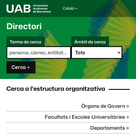
Català
I
d
i
Directori
o
m
C
a
Terme de cerca
Àmbit de cerca
s
e
e
r
l
c
e
a
c
Cerca
c
i
o
n
Cerca a l'estructura organitzativa
a
t
:
Òrgans de Govern
Facultats i Escoles Universitàries
Departaments