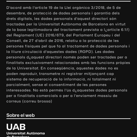
o
D'acord amb l'article 19 de la Llei orgànica 3/2018, de 5 de
n
desembre, de protecció de dades personals i garantia dels
t
drets digitals, les dades personals d'aquest directori són
tractades per la Universitat Autònoma de Barcelona en virtut
a
de la base legitimadora del tractament prevista a l¿article 6.1.f)
c
del Reglament (UE) 2016/679, del Parlament Europeu i del
t
Consell, de 27 d'abril de 2016, relatiu a la protecció de les
e
persones físiques pel que fa al tractament de dades personals i
la lliure circulació d'aquestes dades (RGPD). Les dades
i
personals d¿aquest directori només poden ser tractades per a
i
finalitats exclusivament relacionades amb les funcions pròpies
n
de la Universitat. En conseqüència, aquestes dades no es
poden reproduir, transmetre ni registrar mitjançant cap
f
sistema de recuperació de la informació, ni totalment ni
o
parcialment, sense el consentiment de les persones
r
interessades. No està permès l'ús d¿aquestes dades personals
m
per a finalitats comercials o per a l'enviament massiu de
correus (correu brossa)
a
c
Sobre el web
i
ó
U
l
n
i