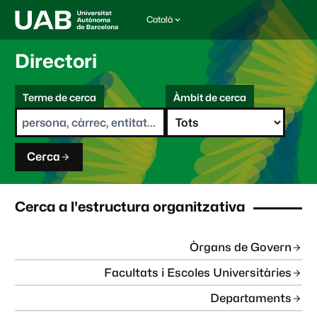
Català
I
d
i
Directori
o
m
C
a
Terme de cerca
Àmbit de cerca
s
e
e
r
l
c
e
a
c
Cerca
c
i
o
n
Cerca a l'estructura organitzativa
a
t
:
Òrgans de Govern
Facultats i Escoles Universitàries
Departaments