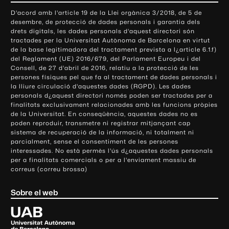
o
D'acord amb l'article 19 de la Llei orgànica 3/2018, de 5 de
n
desembre, de protecció de dades personals i garantia dels
t
drets digitals, les dades personals d'aquest directori són
tractades per la Universitat Autònoma de Barcelona en virtut
a
de la base legitimadora del tractament prevista a l¿article 6.1.f)
c
del Reglament (UE) 2016/679, del Parlament Europeu i del
t
Consell, de 27 d'abril de 2016, relatiu a la protecció de les
e
persones físiques pel que fa al tractament de dades personals i
la lliure circulació d'aquestes dades (RGPD). Les dades
i
personals d¿aquest directori només poden ser tractades per a
i
finalitats exclusivament relacionades amb les funcions pròpies
n
de la Universitat. En conseqüència, aquestes dades no es
poden reproduir, transmetre ni registrar mitjançant cap
f
sistema de recuperació de la informació, ni totalment ni
o
parcialment, sense el consentiment de les persones
r
interessades. No està permès l'ús d¿aquestes dades personals
m
per a finalitats comercials o per a l'enviament massiu de
correus (correu brossa)
a
c
Sobre el web
i
ó
U
l
n
i