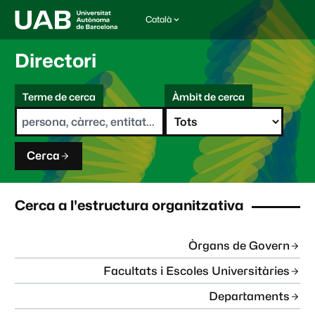
Català
I
d
i
Directori
o
m
C
a
Terme de cerca
Àmbit de cerca
s
e
e
r
l
c
e
a
c
Cerca
c
i
o
n
Cerca a l'estructura organitzativa
a
t
:
Òrgans de Govern
Facultats i Escoles Universitàries
Departaments