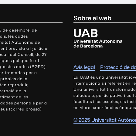
Sobre el web
U
 5 de desembre, de
als, les dades
n
ersitat Autònoma de
i
nt prevista a l¿article
v
eu i del Consell, de 27
e
siques pel que fa al
r
aquestes dades (RGPD).
Avís legal
Protecció de d
s
r tractades per a
i
La UAB és una universitat jov
 pròpies de la
t
internacionals i referent en r
den reproduir,
Una universitat transformadora,
a
peració de la
saludable, participativa i cul
t
ntiment de les
facultats i les escoles, els ins
 dades personals per a
A
on viure experiències úniques
reus (correu brossa)
u
t
© 2025 Universitat Autòn
ò
n