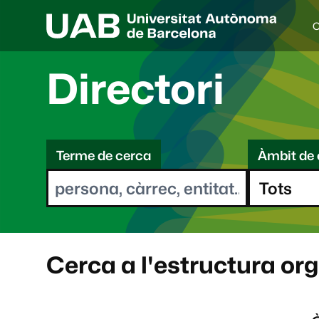
C
I
d
i
Directori
o
a
s
C
e
l
Terme de cerca
Àmbit de 
e
e
c
r
c
i
c
o
a
n
a
Cerca a l'estructura or
t
: