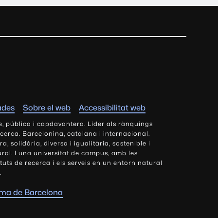
ades
Sobre el web
Accessibilitat web
e, pública i capdavantera. Líder als rànquings
ecerca. Barcelonina, catalana i internacional.
 solidària, diversa i igualitària, sostenible i
tural. I una universitat de campus, amb les
tituts de recerca i els serveis en un entorn natural
.
oma de Barcelona