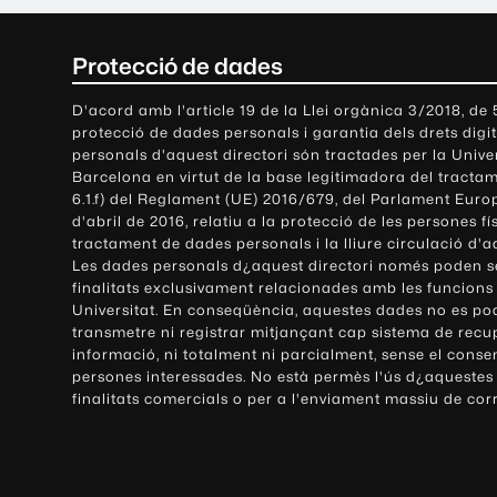
C
Protecció de dades
o
D'acord amb l'article 19 de la Llei orgànica 3/2018, de
protecció de dades personals i garantia dels drets digit
n
personals d'aquest directori són tractades per la Univ
Barcelona en virtut de la base legitimadora del tractame
t
6.1.f) del Reglament (UE) 2016/679, del Parlament Europ
d'abril de 2016, relatiu a la protecció de les persones fí
a
tractament de dades personals i la lliure circulació d'
Les dades personals d¿aquest directori només poden se
c
finalitats exclusivament relacionades amb les funcions
Universitat. En conseqüència, aquestes dades no es po
t
transmetre ni registrar mitjançant cap sistema de recu
e
informació, ni totalment ni parcialment, sense el conse
persones interessades. No està permès l'ús d¿aquestes
i
finalitats comercials o per a l'enviament massiu de cor
i
n