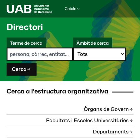
Català
I
d
i
Directori
o
m
C
a
Terme de cerca
Àmbit de cerca
s
e
e
r
l
c
e
a
c
Cerca
c
i
o
n
Cerca a l'estructura organitzativa
a
t
:
Òrgans de Govern
Facultats i Escoles Universitàries
Departaments