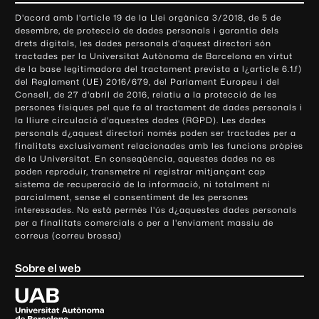
o
D'acord amb l'article 19 de la Llei orgànica 3/2018, de 5 de
n
desembre, de protecció de dades personals i garantia dels
t
drets digitals, les dades personals d'aquest directori són
tractades per la Universitat Autònoma de Barcelona en virtut
a
de la base legitimadora del tractament prevista a l¿article 6.1.f)
c
del Reglament (UE) 2016/679, del Parlament Europeu i del
t
Consell, de 27 d'abril de 2016, relatiu a la protecció de les
e
persones físiques pel que fa al tractament de dades personals i
la lliure circulació d'aquestes dades (RGPD). Les dades
i
personals d¿aquest directori només poden ser tractades per a
i
finalitats exclusivament relacionades amb les funcions pròpies
n
de la Universitat. En conseqüència, aquestes dades no es
poden reproduir, transmetre ni registrar mitjançant cap
f
sistema de recuperació de la informació, ni totalment ni
o
parcialment, sense el consentiment de les persones
r
interessades. No està permès l'ús d¿aquestes dades personals
m
per a finalitats comercials o per a l'enviament massiu de
correus (correu brossa)
a
c
Sobre el web
i
ó
U
l
n
i