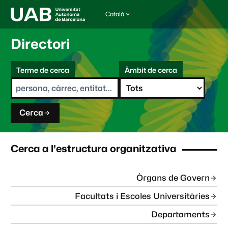
Català
I
d
i
Directori
o
m
C
a
Terme de cerca
Àmbit de cerca
s
e
e
r
l
c
e
a
c
Cerca
c
i
o
n
Cerca a l'estructura organitzativa
a
t
:
Òrgans de Govern
Facultats i Escoles Universitàries
Departaments