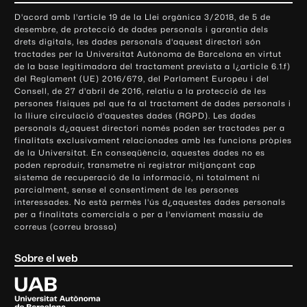
o
D'acord amb l'article 19 de la Llei orgànica 3/2018, de 5 de
n
desembre, de protecció de dades personals i garantia dels
t
drets digitals, les dades personals d'aquest directori són
tractades per la Universitat Autònoma de Barcelona en virtut
a
de la base legitimadora del tractament prevista a l¿article 6.1.f)
c
del Reglament (UE) 2016/679, del Parlament Europeu i del
t
Consell, de 27 d'abril de 2016, relatiu a la protecció de les
e
persones físiques pel que fa al tractament de dades personals i
la lliure circulació d'aquestes dades (RGPD). Les dades
i
personals d¿aquest directori només poden ser tractades per a
i
finalitats exclusivament relacionades amb les funcions pròpies
n
de la Universitat. En conseqüència, aquestes dades no es
poden reproduir, transmetre ni registrar mitjançant cap
f
sistema de recuperació de la informació, ni totalment ni
o
parcialment, sense el consentiment de les persones
r
interessades. No està permès l'ús d¿aquestes dades personals
m
per a finalitats comercials o per a l'enviament massiu de
correus (correu brossa)
a
c
Sobre el web
i
ó
U
l
n
i