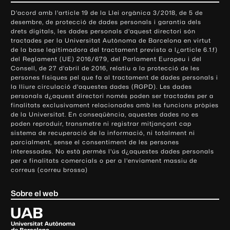
o
D'acord amb l'article 19 de la Llei orgànica 3/2018, de 5 de
n
desembre, de protecció de dades personals i garantia dels
t
drets digitals, les dades personals d'aquest directori són
tractades per la Universitat Autònoma de Barcelona en virtut
a
de la base legitimadora del tractament prevista a l¿article 6.1.f)
c
del Reglament (UE) 2016/679, del Parlament Europeu i del
t
Consell, de 27 d'abril de 2016, relatiu a la protecció de les
e
persones físiques pel que fa al tractament de dades personals i
la lliure circulació d'aquestes dades (RGPD). Les dades
i
personals d¿aquest directori només poden ser tractades per a
i
finalitats exclusivament relacionades amb les funcions pròpies
n
de la Universitat. En conseqüència, aquestes dades no es
poden reproduir, transmetre ni registrar mitjançant cap
f
sistema de recuperació de la informació, ni totalment ni
o
parcialment, sense el consentiment de les persones
r
interessades. No està permès l'ús d¿aquestes dades personals
m
per a finalitats comercials o per a l'enviament massiu de
correus (correu brossa)
a
c
Sobre el web
i
ó
U
l
n
i