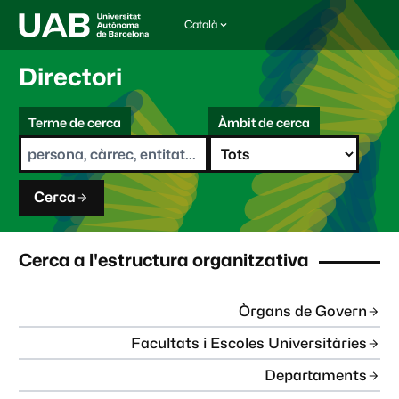
Català
I
d
i
Directori
o
m
C
a
Terme de cerca
Àmbit de cerca
s
e
e
r
l
c
e
a
c
Cerca
c
i
o
n
Cerca a l'estructura organitzativa
a
t
:
Òrgans de Govern
Facultats i Escoles Universitàries
Departaments