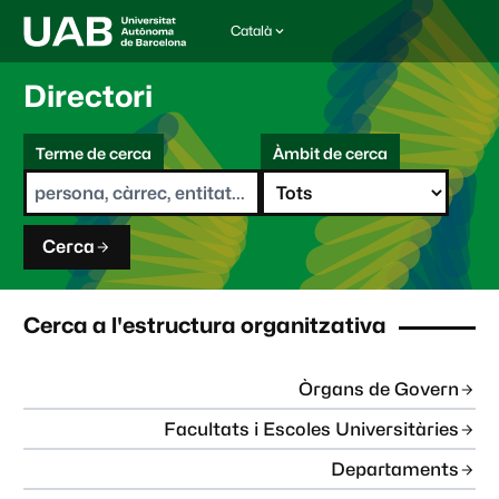
Català
I
d
i
Directori
o
m
C
a
Terme de cerca
Àmbit de cerca
s
e
e
r
l
c
e
a
c
Cerca
c
i
o
n
Cerca a l'estructura organitzativa
a
t
:
Òrgans de Govern
Facultats i Escoles Universitàries
Departaments