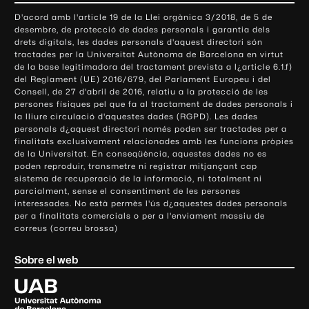
o
D'acord amb l'article 19 de la Llei orgànica 3/2018, de 5 de
n
desembre, de protecció de dades personals i garantia dels
t
drets digitals, les dades personals d'aquest directori són
tractades per la Universitat Autònoma de Barcelona en virtut
a
de la base legitimadora del tractament prevista a l¿article 6.1.f)
c
del Reglament (UE) 2016/679, del Parlament Europeu i del
t
Consell, de 27 d'abril de 2016, relatiu a la protecció de les
e
persones físiques pel que fa al tractament de dades personals i
la lliure circulació d'aquestes dades (RGPD). Les dades
i
personals d¿aquest directori només poden ser tractades per a
i
finalitats exclusivament relacionades amb les funcions pròpies
n
de la Universitat. En conseqüència, aquestes dades no es
poden reproduir, transmetre ni registrar mitjançant cap
f
sistema de recuperació de la informació, ni totalment ni
o
parcialment, sense el consentiment de les persones
r
interessades. No està permès l'ús d¿aquestes dades personals
m
per a finalitats comercials o per a l'enviament massiu de
correus (correu brossa)
a
c
Sobre el web
i
ó
U
l
n
i