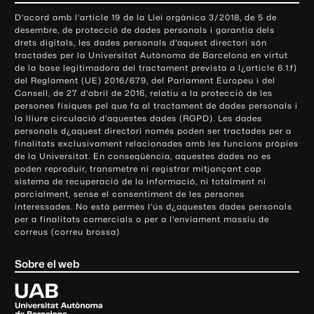
o
D'acord amb l'article 19 de la Llei orgànica 3/2018, de 5 de
n
desembre, de protecció de dades personals i garantia dels
t
drets digitals, les dades personals d'aquest directori són
tractades per la Universitat Autònoma de Barcelona en virtut
a
de la base legitimadora del tractament prevista a l¿article 6.1.f)
c
del Reglament (UE) 2016/679, del Parlament Europeu i del
t
Consell, de 27 d'abril de 2016, relatiu a la protecció de les
e
persones físiques pel que fa al tractament de dades personals i
la lliure circulació d'aquestes dades (RGPD). Les dades
i
personals d¿aquest directori només poden ser tractades per a
i
finalitats exclusivament relacionades amb les funcions pròpies
n
de la Universitat. En conseqüència, aquestes dades no es
poden reproduir, transmetre ni registrar mitjançant cap
f
sistema de recuperació de la informació, ni totalment ni
o
parcialment, sense el consentiment de les persones
r
interessades. No està permès l'ús d¿aquestes dades personals
m
per a finalitats comercials o per a l'enviament massiu de
correus (correu brossa)
a
c
Sobre el web
i
ó
U
l
n
i