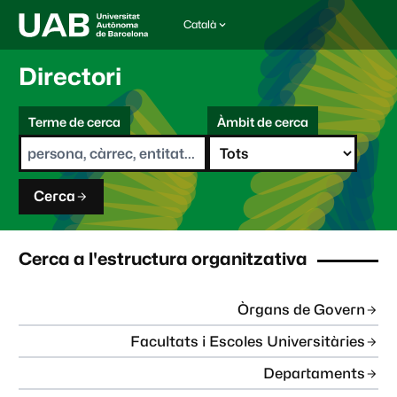
Català
I
d
i
Directori
o
m
C
a
Terme de cerca
Àmbit de cerca
s
e
e
r
l
c
e
a
c
Cerca
c
i
o
n
Cerca a l'estructura organitzativa
a
t
:
Òrgans de Govern
Facultats i Escoles Universitàries
Departaments