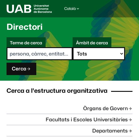
Català
I
d
i
Directori
o
m
C
a
Terme de cerca
Àmbit de cerca
s
e
e
r
l
c
e
a
c
Cerca
c
i
o
n
Cerca a l'estructura organitzativa
a
t
:
Òrgans de Govern
Facultats i Escoles Universitàries
Departaments