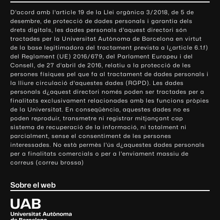
o
D'acord amb l'article 19 de la Llei orgànica 3/2018, de 5 de
n
desembre, de protecció de dades personals i garantia dels
t
drets digitals, les dades personals d'aquest directori són
tractades per la Universitat Autònoma de Barcelona en virtut
a
de la base legitimadora del tractament prevista a l¿article 6.1.f)
c
del Reglament (UE) 2016/679, del Parlament Europeu i del
t
Consell, de 27 d'abril de 2016, relatiu a la protecció de les
e
persones físiques pel que fa al tractament de dades personals i
la lliure circulació d'aquestes dades (RGPD). Les dades
i
personals d¿aquest directori només poden ser tractades per a
i
finalitats exclusivament relacionades amb les funcions pròpies
n
de la Universitat. En conseqüència, aquestes dades no es
poden reproduir, transmetre ni registrar mitjançant cap
f
sistema de recuperació de la informació, ni totalment ni
o
parcialment, sense el consentiment de les persones
r
interessades. No està permès l'ús d¿aquestes dades personals
m
per a finalitats comercials o per a l'enviament massiu de
correus (correu brossa)
a
c
Sobre el web
i
ó
U
l
n
i