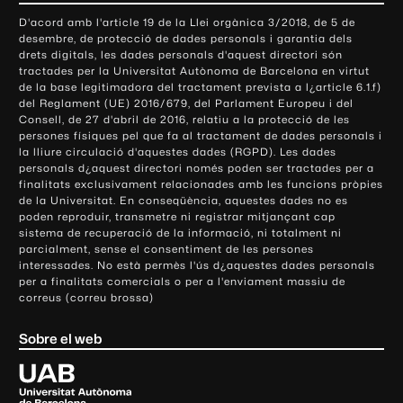
o
D'acord amb l'article 19 de la Llei orgànica 3/2018, de 5 de
n
desembre, de protecció de dades personals i garantia dels
t
drets digitals, les dades personals d'aquest directori són
tractades per la Universitat Autònoma de Barcelona en virtut
a
de la base legitimadora del tractament prevista a l¿article 6.1.f)
c
del Reglament (UE) 2016/679, del Parlament Europeu i del
t
Consell, de 27 d'abril de 2016, relatiu a la protecció de les
e
persones físiques pel que fa al tractament de dades personals i
la lliure circulació d'aquestes dades (RGPD). Les dades
i
personals d¿aquest directori només poden ser tractades per a
i
finalitats exclusivament relacionades amb les funcions pròpies
n
de la Universitat. En conseqüència, aquestes dades no es
poden reproduir, transmetre ni registrar mitjançant cap
f
sistema de recuperació de la informació, ni totalment ni
o
parcialment, sense el consentiment de les persones
r
interessades. No està permès l'ús d¿aquestes dades personals
m
per a finalitats comercials o per a l'enviament massiu de
correus (correu brossa)
a
c
Sobre el web
i
ó
U
l
n
i