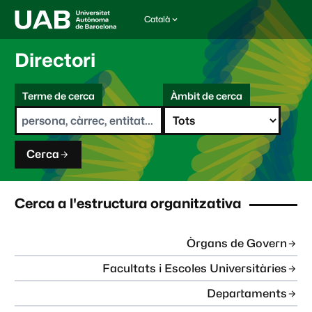
Català
I
d
i
Directori
o
m
C
a
Terme de cerca
Àmbit de cerca
s
e
e
r
l
c
e
a
c
Cerca
c
i
o
n
Cerca a l'estructura organitzativa
a
t
:
Òrgans de Govern
Facultats i Escoles Universitàries
Departaments