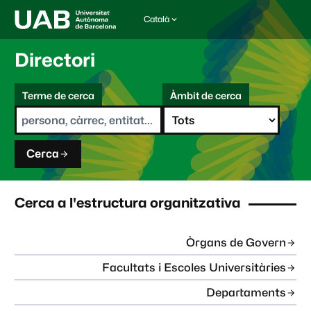
Català
I
d
i
Directori
o
m
C
a
Terme de cerca
Àmbit de cerca
s
e
e
r
l
c
e
a
c
Cerca
c
i
o
n
Cerca a l'estructura organitzativa
a
t
:
Òrgans de Govern
Facultats i Escoles Universitàries
Departaments