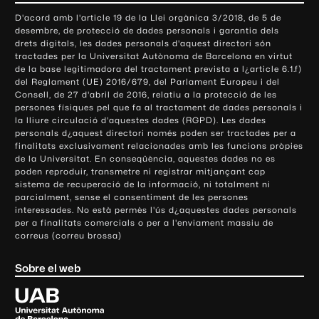
o
D'acord amb l'article 19 de la Llei orgànica 3/2018, de 5 de
n
desembre, de protecció de dades personals i garantia dels
t
drets digitals, les dades personals d'aquest directori són
tractades per la Universitat Autònoma de Barcelona en virtut
a
de la base legitimadora del tractament prevista a l¿article 6.1.f)
c
del Reglament (UE) 2016/679, del Parlament Europeu i del
t
Consell, de 27 d'abril de 2016, relatiu a la protecció de les
e
persones físiques pel que fa al tractament de dades personals i
la lliure circulació d'aquestes dades (RGPD). Les dades
i
personals d¿aquest directori només poden ser tractades per a
i
finalitats exclusivament relacionades amb les funcions pròpies
n
de la Universitat. En conseqüència, aquestes dades no es
poden reproduir, transmetre ni registrar mitjançant cap
f
sistema de recuperació de la informació, ni totalment ni
o
parcialment, sense el consentiment de les persones
r
interessades. No està permès l'ús d¿aquestes dades personals
m
per a finalitats comercials o per a l'enviament massiu de
correus (correu brossa)
a
c
Sobre el web
i
ó
U
l
n
i