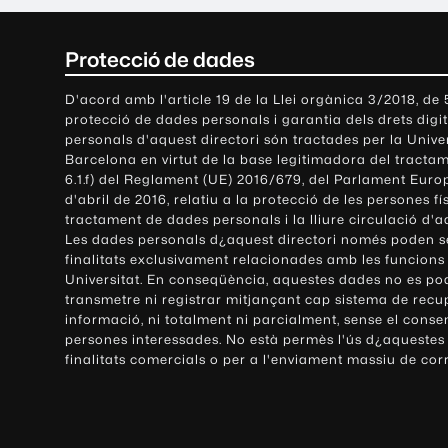
C
Protecció de dades
o
D'acord amb l'article 19 de la Llei orgànica 3/2018, de
protecció de dades personals i garantia dels drets digit
n
personals d'aquest directori són tractades per la Univ
Barcelona en virtut de la base legitimadora del tractame
t
6.1.f) del Reglament (UE) 2016/679, del Parlament Europ
d'abril de 2016, relatiu a la protecció de les persones fí
a
tractament de dades personals i la lliure circulació d'
Les dades personals d¿aquest directori només poden se
c
finalitats exclusivament relacionades amb les funcions
Universitat. En conseqüència, aquestes dades no es po
t
transmetre ni registrar mitjançant cap sistema de recu
e
informació, ni totalment ni parcialment, sense el conse
persones interessades. No està permès l'ús d¿aquestes
i
finalitats comercials o per a l'enviament massiu de cor
i
n