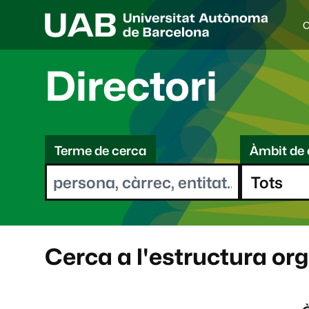
C
I
d
i
Directori
o
a
s
C
e
l
Terme de cerca
Àmbit de 
e
e
c
r
c
i
c
o
a
n
a
Cerca a l'estructura or
t
: