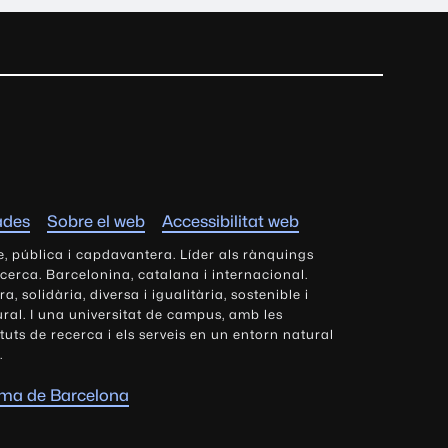
ades
Sobre el web
Accessibilitat web
e, pública i capdavantera. Líder als rànquings
ecerca. Barcelonina, catalana i internacional.
 solidària, diversa i igualitària, sostenible i
tural. I una universitat de campus, amb les
tituts de recerca i els serveis en un entorn natural
.
oma de Barcelona