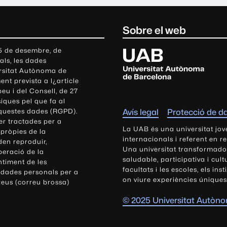
Sobre el web
U
 5 de desembre, de
als, les dades
n
ersitat Autònoma de
i
nt prevista a l¿article
v
eu i del Consell, de 27
e
siques pel que fa al
r
aquestes dades (RGPD).
Avís legal
Protecció de d
s
r tractades per a
i
La UAB és una universitat jov
 pròpies de la
t
internacionals i referent en r
den reproduir,
Una universitat transformadora,
a
peració de la
saludable, participativa i cul
t
ntiment de les
facultats i les escoles, els ins
 dades personals per a
A
on viure experiències úniques
reus (correu brossa)
u
t
© 2025 Universitat Autòn
ò
n