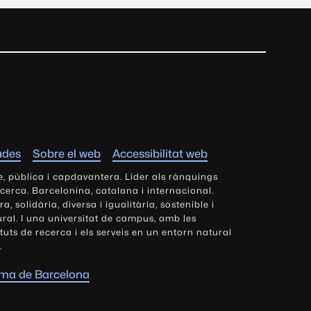
ades
Sobre el web
Accessibilitat web
e, pública i capdavantera. Líder als rànquings
ecerca. Barcelonina, catalana i internacional.
 solidària, diversa i igualitària, sostenible i
tural. I una universitat de campus, amb les
tituts de recerca i els serveis en un entorn natural
.
oma de Barcelona