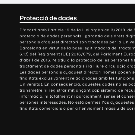
C
Protecció de dades
o
D'acord amb l'article 19 de la Llei orgànica 3/2018, de
protecció de dades personals i garantia dels drets digit
n
personals d'aquest directori són tractades per la Univ
Barcelona en virtut de la base legitimadora del tractame
t
6.1.f) del Reglament (UE) 2016/679, del Parlament Europ
d'abril de 2016, relatiu a la protecció de les persones fí
a
tractament de dades personals i la lliure circulació d'
Les dades personals d¿aquest directori només poden se
c
finalitats exclusivament relacionades amb les funcions
Universitat. En conseqüència, aquestes dades no es po
t
transmetre ni registrar mitjançant cap sistema de recu
e
informació, ni totalment ni parcialment, sense el conse
persones interessades. No està permès l'ús d¿aquestes
i
finalitats comercials o per a l'enviament massiu de cor
i
n