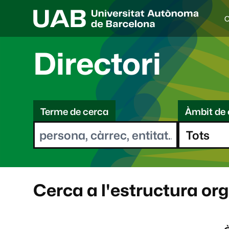
C
I
d
i
Directori
o
a
s
C
e
l
Terme de cerca
Àmbit de 
e
e
c
r
c
i
c
o
a
n
a
Cerca a l'estructura or
t
: