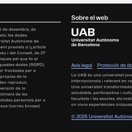
Sobre el web
U
 5 de desembre, de
als, les dades
n
ersitat Autònoma de
i
nt prevista a l¿article
v
eu i del Consell, de 27
e
siques pel que fa al
r
aquestes dades (RGPD).
Avís legal
Protecció de d
s
r tractades per a
i
La UAB és una universitat jov
 pròpies de la
t
internacionals i referent en r
den reproduir,
Una universitat transformadora,
a
peració de la
saludable, participativa i cul
t
ntiment de les
facultats i les escoles, els ins
 dades personals per a
A
on viure experiències úniques
reus (correu brossa)
u
t
© 2025 Universitat Autòn
ò
n