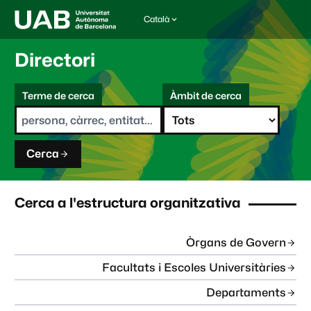
Català
I
d
i
Directori
o
m
C
a
Terme de cerca
Àmbit de cerca
s
e
e
r
l
c
e
a
c
Cerca
c
i
o
n
Cerca a l'estructura organitzativa
a
t
:
Òrgans de Govern
Facultats i Escoles Universitàries
Departaments