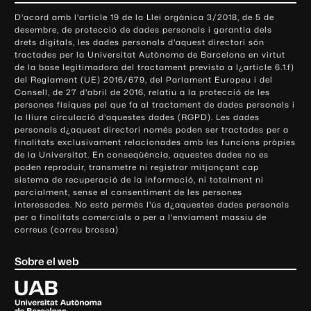
o
D'acord amb l'article 19 de la Llei orgànica 3/2018, de 5 de
n
desembre, de protecció de dades personals i garantia dels
t
drets digitals, les dades personals d'aquest directori són
tractades per la Universitat Autònoma de Barcelona en virtut
a
de la base legitimadora del tractament prevista a l¿article 6.1.f)
c
del Reglament (UE) 2016/679, del Parlament Europeu i del
t
Consell, de 27 d'abril de 2016, relatiu a la protecció de les
e
persones físiques pel que fa al tractament de dades personals i
la lliure circulació d'aquestes dades (RGPD). Les dades
i
personals d¿aquest directori només poden ser tractades per a
i
finalitats exclusivament relacionades amb les funcions pròpies
n
de la Universitat. En conseqüència, aquestes dades no es
poden reproduir, transmetre ni registrar mitjançant cap
f
sistema de recuperació de la informació, ni totalment ni
o
parcialment, sense el consentiment de les persones
r
interessades. No està permès l'ús d¿aquestes dades personals
m
per a finalitats comercials o per a l'enviament massiu de
correus (correu brossa)
a
c
Sobre el web
i
ó
U
l
n
i