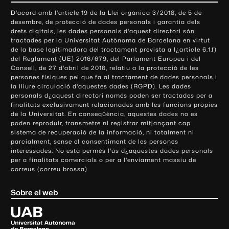
o
D'acord amb l'article 19 de la Llei orgànica 3/2018, de 5 de
n
desembre, de protecció de dades personals i garantia dels
t
drets digitals, les dades personals d'aquest directori són
tractades per la Universitat Autònoma de Barcelona en virtut
a
de la base legitimadora del tractament prevista a l¿article 6.1.f)
c
del Reglament (UE) 2016/679, del Parlament Europeu i del
t
Consell, de 27 d'abril de 2016, relatiu a la protecció de les
e
persones físiques pel que fa al tractament de dades personals i
la lliure circulació d'aquestes dades (RGPD). Les dades
i
personals d¿aquest directori només poden ser tractades per a
i
finalitats exclusivament relacionades amb les funcions pròpies
n
de la Universitat. En conseqüència, aquestes dades no es
poden reproduir, transmetre ni registrar mitjançant cap
f
sistema de recuperació de la informació, ni totalment ni
o
parcialment, sense el consentiment de les persones
r
interessades. No està permès l'ús d¿aquestes dades personals
m
per a finalitats comercials o per a l'enviament massiu de
correus (correu brossa)
a
c
Sobre el web
i
ó
U
l
n
i