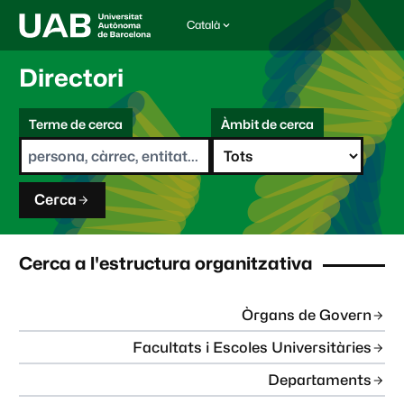
Català
I
d
i
Directori
o
m
C
a
Terme de cerca
Àmbit de cerca
s
e
e
r
l
c
e
a
c
Cerca
c
i
o
n
Cerca a l'estructura organitzativa
a
t
:
Òrgans de Govern
Facultats i Escoles Universitàries
Departaments