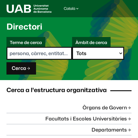
Català
I
d
i
Directori
o
m
C
a
Terme de cerca
Àmbit de cerca
s
e
e
r
l
c
e
a
c
Cerca
c
i
o
n
Cerca a l'estructura organitzativa
a
t
:
Òrgans de Govern
Facultats i Escoles Universitàries
Departaments