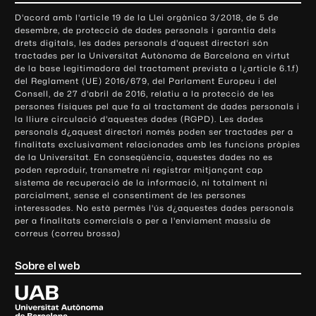
o
D'acord amb l'article 19 de la Llei orgànica 3/2018, de 5 de
n
desembre, de protecció de dades personals i garantia dels
t
drets digitals, les dades personals d'aquest directori són
tractades per la Universitat Autònoma de Barcelona en virtut
a
de la base legitimadora del tractament prevista a l¿article 6.1.f)
c
del Reglament (UE) 2016/679, del Parlament Europeu i del
t
Consell, de 27 d'abril de 2016, relatiu a la protecció de les
e
persones físiques pel que fa al tractament de dades personals i
la lliure circulació d'aquestes dades (RGPD). Les dades
i
personals d¿aquest directori només poden ser tractades per a
i
finalitats exclusivament relacionades amb les funcions pròpies
n
de la Universitat. En conseqüència, aquestes dades no es
poden reproduir, transmetre ni registrar mitjançant cap
f
sistema de recuperació de la informació, ni totalment ni
o
parcialment, sense el consentiment de les persones
r
interessades. No està permès l'ús d¿aquestes dades personals
m
per a finalitats comercials o per a l'enviament massiu de
correus (correu brossa)
a
c
Sobre el web
i
ó
U
l
n
i