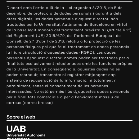
o
D'acord amb l'article 19 de la Llei orgànica 3/2018, de 5 de
n
desembre, de protecció de dades personals i garantia dels
t
drets digitals, les dades personals d'aquest directori són
tractades per la Universitat Autònoma de Barcelona en virtut
a
de la base legitimadora del tractament prevista a l¿article 6.1.f)
c
del Reglament (UE) 2016/679, del Parlament Europeu i del
t
Consell, de 27 d'abril de 2016, relatiu a la protecció de les
e
persones físiques pel que fa al tractament de dades personals i
la lliure circulació d'aquestes dades (RGPD). Les dades
i
personals d¿aquest directori només poden ser tractades per a
i
finalitats exclusivament relacionades amb les funcions pròpies
n
de la Universitat. En conseqüència, aquestes dades no es
poden reproduir, transmetre ni registrar mitjançant cap
f
sistema de recuperació de la informació, ni totalment ni
o
parcialment, sense el consentiment de les persones
r
interessades. No està permès l'ús d¿aquestes dades personals
m
per a finalitats comercials o per a l'enviament massiu de
correus (correu brossa)
a
c
Sobre el web
i
ó
U
l
n
i