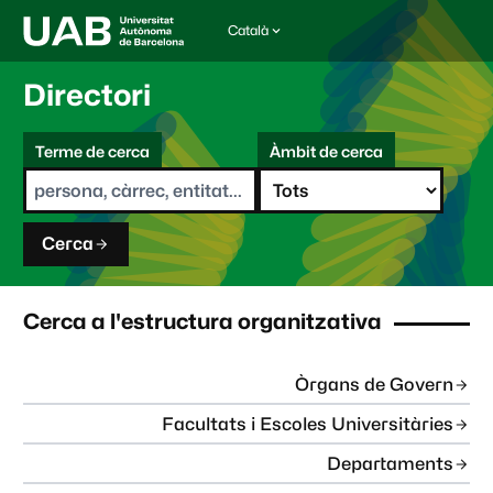
Català
I
d
i
Directori
o
m
C
a
Terme de cerca
Àmbit de cerca
s
e
e
r
l
c
e
a
c
Cerca
c
i
o
n
Cerca a l'estructura organitzativa
a
t
:
Òrgans de Govern
Facultats i Escoles Universitàries
Departaments