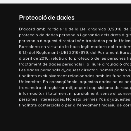
C
Protecció de dades
o
D'acord amb l'article 19 de la Llei orgànica 3/2018, de
protecció de dades personals i garantia dels drets digit
n
personals d'aquest directori són tractades per la Univ
Barcelona en virtut de la base legitimadora del tractame
t
6.1.f) del Reglament (UE) 2016/679, del Parlament Europ
d'abril de 2016, relatiu a la protecció de les persones fí
a
tractament de dades personals i la lliure circulació d'
Les dades personals d¿aquest directori només poden se
c
finalitats exclusivament relacionades amb les funcions
Universitat. En conseqüència, aquestes dades no es po
t
transmetre ni registrar mitjançant cap sistema de recu
e
informació, ni totalment ni parcialment, sense el conse
persones interessades. No està permès l'ús d¿aquestes
i
finalitats comercials o per a l'enviament massiu de cor
i
n