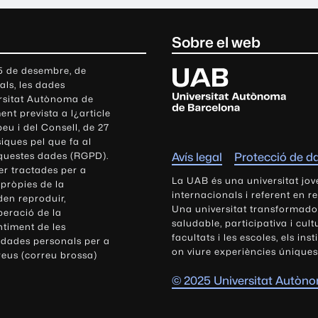
Sobre el web
U
 5 de desembre, de
als, les dades
n
ersitat Autònoma de
i
nt prevista a l¿article
v
eu i del Consell, de 27
e
siques pel que fa al
r
aquestes dades (RGPD).
Avís legal
Protecció de d
s
r tractades per a
i
La UAB és una universitat jov
 pròpies de la
t
internacionals i referent en r
den reproduir,
Una universitat transformadora,
a
peració de la
saludable, participativa i cul
t
ntiment de les
facultats i les escoles, els ins
 dades personals per a
A
on viure experiències úniques
reus (correu brossa)
u
t
© 2025 Universitat Autòn
ò
n