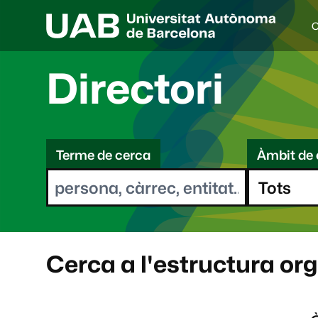
C
I
d
i
Directori
o
a
s
C
e
l
Terme de cerca
Àmbit de 
e
e
c
r
c
i
c
o
a
n
a
Cerca a l'estructura or
t
: