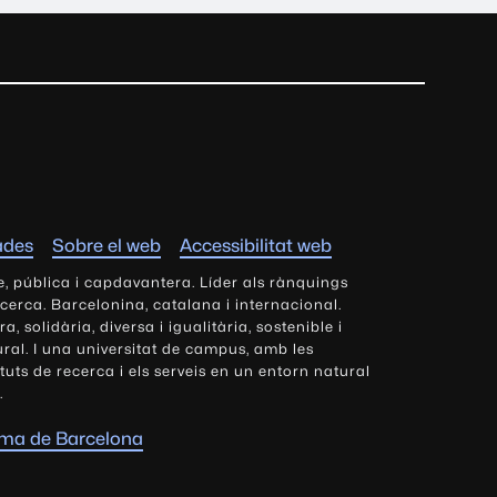
ades
Sobre el web
Accessibilitat web
e, pública i capdavantera. Líder als rànquings
ecerca. Barcelonina, catalana i internacional.
 solidària, diversa i igualitària, sostenible i
tural. I una universitat de campus, amb les
tituts de recerca i els serveis en un entorn natural
.
oma de Barcelona