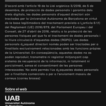
o
D'acord amb l'article 19 de la Llei orgànica 3/2018, de 5 de
n
desembre, de protecció de dades personals i garantia dels
t
drets digitals, les dades personals d'aquest directori són
tractades per la Universitat Autònoma de Barcelona en virtut
a
de la base legitimadora del tractament prevista a l¿article 6.1.f)
c
del Reglament (UE) 2016/679, del Parlament Europeu i del
t
Consell, de 27 d'abril de 2016, relatiu a la protecció de les
e
persones físiques pel que fa al tractament de dades personals i
la lliure circulació d'aquestes dades (RGPD). Les dades
i
personals d¿aquest directori només poden ser tractades per a
i
finalitats exclusivament relacionades amb les funcions pròpies
n
de la Universitat. En conseqüència, aquestes dades no es
poden reproduir, transmetre ni registrar mitjançant cap
f
sistema de recuperació de la informació, ni totalment ni
o
parcialment, sense el consentiment de les persones
r
interessades. No està permès l'ús d¿aquestes dades personals
m
per a finalitats comercials o per a l'enviament massiu de
correus (correu brossa)
a
c
Sobre el web
i
ó
U
l
n
i