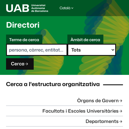
Català
I
d
i
Directori
o
m
C
a
Terme de cerca
Àmbit de cerca
s
e
e
r
l
c
e
a
c
Cerca
c
i
o
n
Cerca a l'estructura organitzativa
a
t
:
Òrgans de Govern
Facultats i Escoles Universitàries
Departaments