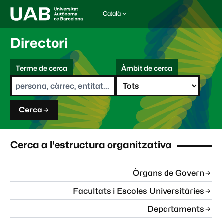
Català
I
d
i
Directori
o
m
C
a
Terme de cerca
Àmbit de cerca
s
e
e
r
l
c
e
a
c
Cerca
c
i
o
n
Cerca a l'estructura organitzativa
a
t
:
Òrgans de Govern
Facultats i Escoles Universitàries
Departaments