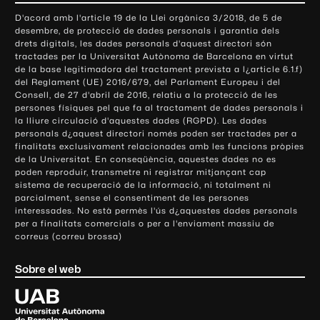
o
D'acord amb l'article 19 de la Llei orgànica 3/2018, de 5 de
n
desembre, de protecció de dades personals i garantia dels
t
drets digitals, les dades personals d'aquest directori són
tractades per la Universitat Autònoma de Barcelona en virtut
a
de la base legitimadora del tractament prevista a l¿article 6.1.f)
c
del Reglament (UE) 2016/679, del Parlament Europeu i del
t
Consell, de 27 d'abril de 2016, relatiu a la protecció de les
e
persones físiques pel que fa al tractament de dades personals i
la lliure circulació d'aquestes dades (RGPD). Les dades
i
personals d¿aquest directori només poden ser tractades per a
i
finalitats exclusivament relacionades amb les funcions pròpies
n
de la Universitat. En conseqüència, aquestes dades no es
poden reproduir, transmetre ni registrar mitjançant cap
f
sistema de recuperació de la informació, ni totalment ni
o
parcialment, sense el consentiment de les persones
r
interessades. No està permès l'ús d¿aquestes dades personals
m
per a finalitats comercials o per a l'enviament massiu de
correus (correu brossa)
a
c
Sobre el web
i
ó
U
l
n
i