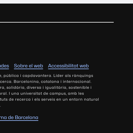
ades
Sobre el web
Accessibilitat web
e, pública i capdavantera. Líder als rànquings
ecerca. Barcelonina, catalana i internacional.
 solidària, diversa i igualitària, sostenible i
tural. I una universitat de campus, amb les
tituts de recerca i els serveis en un entorn natural
.
oma de Barcelona