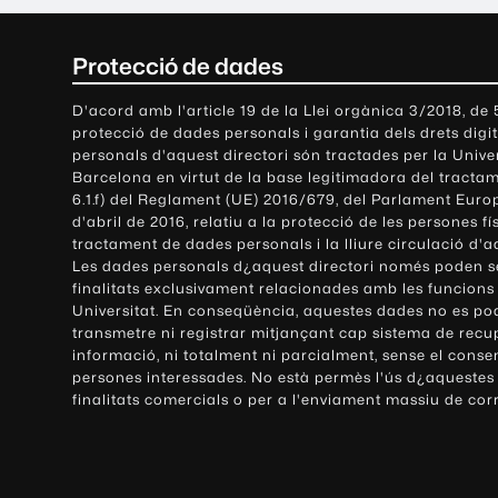
C
Protecció de dades
o
D'acord amb l'article 19 de la Llei orgànica 3/2018, de
protecció de dades personals i garantia dels drets digit
n
personals d'aquest directori són tractades per la Univ
Barcelona en virtut de la base legitimadora del tractame
t
6.1.f) del Reglament (UE) 2016/679, del Parlament Europ
d'abril de 2016, relatiu a la protecció de les persones fí
a
tractament de dades personals i la lliure circulació d'
Les dades personals d¿aquest directori només poden se
c
finalitats exclusivament relacionades amb les funcions
Universitat. En conseqüència, aquestes dades no es po
t
transmetre ni registrar mitjançant cap sistema de recu
e
informació, ni totalment ni parcialment, sense el conse
persones interessades. No està permès l'ús d¿aquestes
i
finalitats comercials o per a l'enviament massiu de cor
i
n