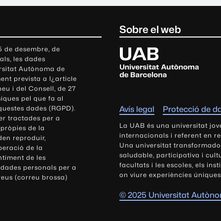
Sobre el web
U
 5 de desembre, de
als, les dades
n
ersitat Autònoma de
i
nt prevista a l¿article
v
eu i del Consell, de 27
e
siques pel que fa al
r
aquestes dades (RGPD).
Avís legal
Protecció de d
s
r tractades per a
i
La UAB és una universitat jov
 pròpies de la
t
internacionals i referent en r
den reproduir,
Una universitat transformadora,
a
peració de la
saludable, participativa i cul
t
ntiment de les
facultats i les escoles, els ins
 dades personals per a
A
on viure experiències úniques
reus (correu brossa)
u
t
© 2025 Universitat Autòn
ò
n