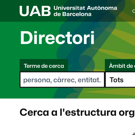
C
I
d
i
Directori
o
a
s
C
e
l
Terme de cerca
Àmbit de 
e
e
c
r
c
i
c
o
a
n
a
Cerca a l'estructura or
t
: