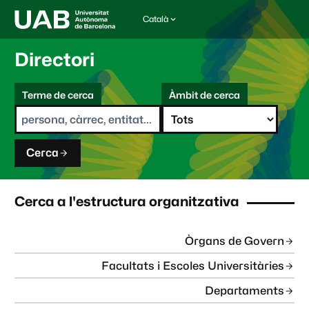
Català
I
d
i
Directori
o
m
C
a
Terme de cerca
Àmbit de cerca
s
e
e
r
l
c
e
a
c
Cerca
c
i
o
n
Cerca a l'estructura organitzativa
a
t
:
Òrgans de Govern
Facultats i Escoles Universitàries
Departaments