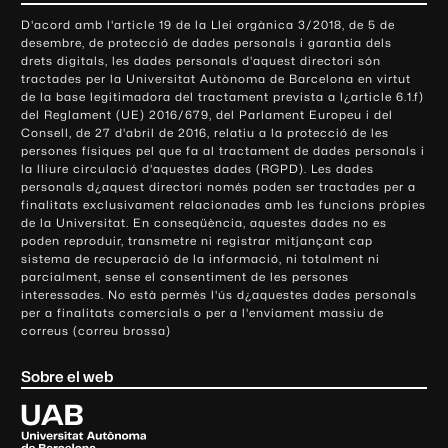
o
D'acord amb l'article 19 de la Llei orgànica 3/2018, de 5 de
n
desembre, de protecció de dades personals i garantia dels
t
drets digitals, les dades personals d'aquest directori són
tractades per la Universitat Autònoma de Barcelona en virtut
a
de la base legitimadora del tractament prevista a l¿article 6.1.f)
c
del Reglament (UE) 2016/679, del Parlament Europeu i del
t
Consell, de 27 d'abril de 2016, relatiu a la protecció de les
e
persones físiques pel que fa al tractament de dades personals i
la lliure circulació d'aquestes dades (RGPD). Les dades
i
personals d¿aquest directori només poden ser tractades per a
i
finalitats exclusivament relacionades amb les funcions pròpies
n
de la Universitat. En conseqüència, aquestes dades no es
poden reproduir, transmetre ni registrar mitjançant cap
f
sistema de recuperació de la informació, ni totalment ni
o
parcialment, sense el consentiment de les persones
r
interessades. No està permès l'ús d¿aquestes dades personals
m
per a finalitats comercials o per a l'enviament massiu de
correus (correu brossa)
a
c
Sobre el web
i
ó
U
l
n
i