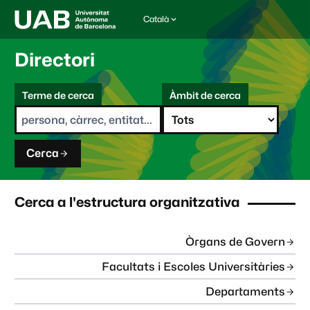
Català
I
d
i
Directori
o
m
C
a
Terme de cerca
Àmbit de cerca
s
e
e
r
l
c
e
a
c
Cerca
c
i
o
n
Cerca a l'estructura organitzativa
a
t
:
Òrgans de Govern
Facultats i Escoles Universitàries
Departaments