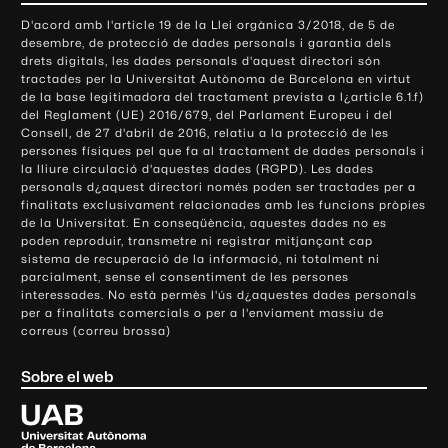
o
D'acord amb l'article 19 de la Llei orgànica 3/2018, de 5 de
n
desembre, de protecció de dades personals i garantia dels
t
drets digitals, les dades personals d'aquest directori són
tractades per la Universitat Autònoma de Barcelona en virtut
a
de la base legitimadora del tractament prevista a l¿article 6.1.f)
c
del Reglament (UE) 2016/679, del Parlament Europeu i del
t
Consell, de 27 d'abril de 2016, relatiu a la protecció de les
e
persones físiques pel que fa al tractament de dades personals i
la lliure circulació d'aquestes dades (RGPD). Les dades
i
personals d¿aquest directori només poden ser tractades per a
i
finalitats exclusivament relacionades amb les funcions pròpies
n
de la Universitat. En conseqüència, aquestes dades no es
poden reproduir, transmetre ni registrar mitjançant cap
f
sistema de recuperació de la informació, ni totalment ni
o
parcialment, sense el consentiment de les persones
r
interessades. No està permès l'ús d¿aquestes dades personals
m
per a finalitats comercials o per a l'enviament massiu de
correus (correu brossa)
a
c
Sobre el web
i
ó
U
l
n
i